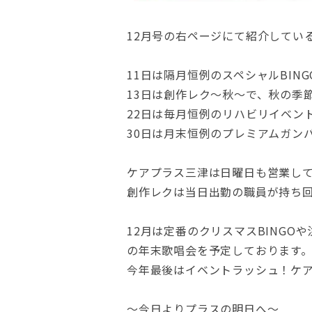
12月号の右ページにて紹介してい
11日は隔月恒例のスペシャルBIN
13日は創作レク～秋～で、秋の季
22日は毎月恒例のリハビリイベン
30日は月末恒例のプレミアムガンバ
ケアプラス三津は日曜日も営業し
創作レクは当日出勤の職員が持ち
12月は定番のクリスマスBING
の年末歌唱会を予定しております
今年最後はイベントラッシュ！ケ
～今日よりプラスの明日へ～