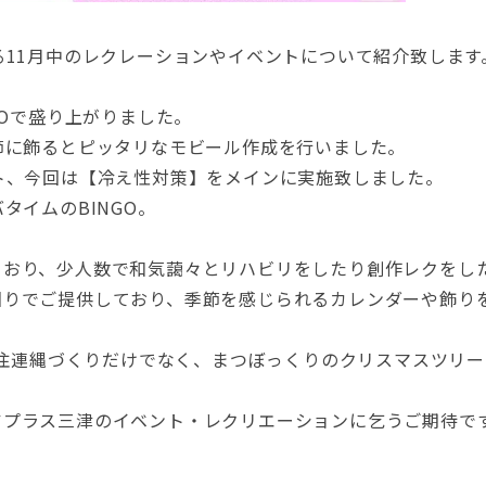
る11月中のレクレーションやイベントについて紹介致します
GOで盛り上がりました。
節に飾るとピッタリなモビール作成を行いました。
ト、今回は【冷え性対策】をメインに実施致しました。
タイムのBINGO。
ており、少人数で和気藹々とリハビリをしたり創作レクをし
回りでご提供しており、季節を感じられるカレンダーや飾り
Oや注連縄づくりだけでなく、まつぼっくりのクリスマスツリ
。
アプラス三津のイベント・レクリエーションに乞うご期待で