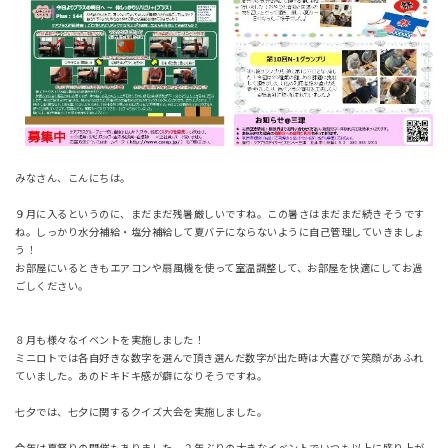
みなさん、こんにちは。
９月に入るというのに、まだまだ残暑厳しいですね。この暑さはまだまだ続きそうです
ね。しっかり水分補給・塩分補給して夏バテにならないように自己管理していきましょ
う！
お部屋にいるときもエアコンや扇風機を使って室温調整して、お部屋を快適にしてお過
ごしください。
８月も様々なイベントを実施しました！
ミニロトでは各自好きな数字を選んで頂き選んだ数字が出た時は大喜びで笑顔があふれ
ていました。あのドキドキ感が癖になりそうですね。
七夕では、七夕に関するクイズ大会を実施しました。
今年は夏祭りの開催もありました。２年ぶりの大きなイベントでいつも以上に盛り上が