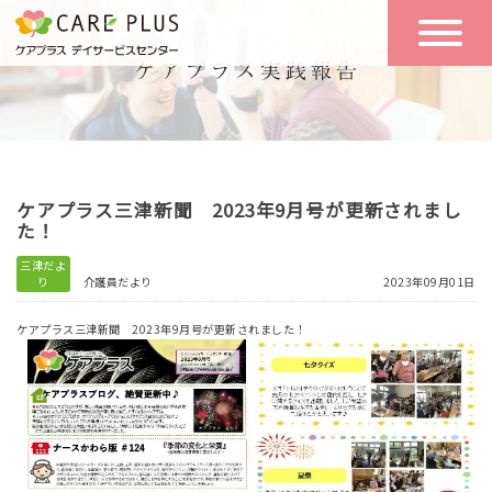
こんな方に
一日の流れ
おすすめ
施設のご案内
一日体験
ケアプラス三津新聞 2023年9月号が更新されまし
空き状況
た！
三津だよ
り
介護員だより
2023年09月01日
実践報告
NEWS
ケアプラス三津新聞 2023年9月号が更新されました！
リクルート
お問い合わせ
体験希望