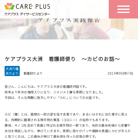
こんな方に
一日の流れ
おすすめ
施設のご案内
一日体験
ケアプラス大洲 看護師便り ～カビのお話～
空き状況
大洲八幡
浜だより
看護師だより
2023年06月07日
実践報告
NEWS
皆さん、こんにちは。ケアプラス大洲の看護師坪田です。
例年より早めの梅雨入りになり、ジメジメと嫌な季節になりました。
今回は、そんな時期に発生しやすい「カビ」についてのお話です。
リクルート
カビ（黴）とは、菌類の一部の姿を指す言葉であり、あるいはそれに似た様子に見え
る、肉眼的に観察される微生物の集落（コロニー）の俗称でもあります。
酵母、キノコを含めて真菌と呼ばれる微生物の一群であり、糸状の菌糸先端から栄養や
お問い合わせ
水分を吸収しながら、伸びていきます。実際に我々がパンや鏡餅の表面にカビが生えた
体験希望
と気づくのは、この菌糸が伸びて菌糸体を作った状態の時です。