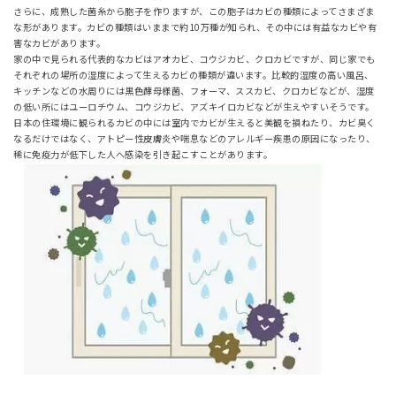
さらに、成熟した菌糸から胞子を作りますが、この胞子はカビの種類によってさまざま
な形があります。カビの種類はいままで約10万種が知られ、その中には有益なカビや有
害なカビがあります。
家の中で見られる代表的なカビはアオカビ、コウジカビ、クロカビですが、同じ家でも
それぞれの場所の湿度によって生えるカビの種類が違います。比較的湿度の高い風呂、
キッチンなどの水周りには黒色酵母様菌、フォーマ、ススカビ、クロカビなどが、湿度
の低い所にはユーロチウム、コウジカビ、アズキイロカビなどが生えやすいそうです。
日本の住環境に観られるカビの中には室内でカビが生えると美観を損ねたり、カビ臭く
なるだけではなく、アトピー性皮膚炎や喘息などのアレルギー疾患の原因になったり、
稀に免疫力が低下した人へ感染を引き起こすことがあります。