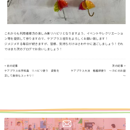
これからも利用者様方の楽しみ兼リハビリとなりますよう、イベントやレクリエーショ
ン等を提供して参りますので、ケアプラス垣生をよろしくお願い致します！
ジメジメする毎日が続きますが、皆様、気持ちだけはさわやかに過ごしましょう！それ
ではまた次のブログでお会いしましょう！
< 前の記事
次の記事 >
ケアプラス北宇和島 リハビリ便り 姿勢を
ケアプラス大洲 看護師便り ～カビのお話
正して身体もスッキリ！
～