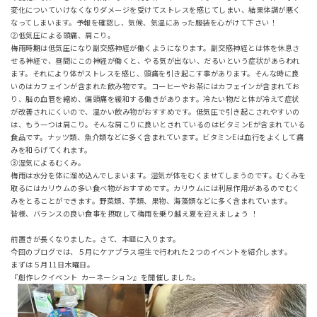
変化についていけなくなりダメージを受けてストレスを感じてしまい、結果体調が悪く
なってしまいます。予報を確認し、気候、気温にあった服装を心がけて下さい！
➁低気圧による頭痛、肩こり。
梅雨時期は低気圧になり副交感神経が働くようになります。副交感神経とは体を休息さ
せる神経で、昼間にこの神経が働くと、やる気が出ない、だるいという症状があらわれ
ます。それにより体がストレスを感じ、頭痛を引き起こす事があります。そんな時に良
いのはカフェインが含まれた飲み物です。コーヒーやお茶にはカフェインが含まれてお
り、脳の血管を縮め、偏頭痛を緩和する働きがあります。冷たい物だと体が冷えて症状
が改善されにくいので、温かい飲み物がおすすめです。低気圧で引き起こされやすいの
は、もう一つは肩こり。そんな肩こりに良いとされているのはビタミンEが含まれている
食品です。ナッツ類、魚介類などに多く含まれています。ビタミンEは血行をよくして痛
みを和らげてくれます。
③湿気によるむくみ。
梅雨は水分を体に溜め込んでしまいます。湿気が体をむくませてしまうのです。むくみを
取るにはカリウムの多い食べ物がおすすめです。カリウムには利尿作用があるのでむく
みをとることができます。野菜類、芋類、果物、海藻類などに多く含まれています。
皆様、バランスの良い食事を摂取して梅雨を乗り越え夏を迎えましょう ！
前置きが長くなりました。さて、本題に入ります。
今回のブログでは、５月にケアプラス垣生で行われた２つのイベントを紹介します。
まずは５月11日木曜日。
『創作レクイベント カーネーション』を開催しました。