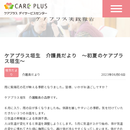
こんな方に
一日の流れ
おすすめ
施設のご案内
一日体験
ケアプラス垣生 介護員だより ～初夏のケアプラ
空き状況
ス垣生～
垣生だよ
り
介護員だより
2023年06月06日
実践報告
NEWS
雨に紫陽花の花が映える季節となりました。皆様、いかがお過ごしですか？
ケアプラス垣生 介護職員の森野です。
リクルート
６月に入り、雨の日が多くなりましたね。体調を崩しやすいこの季節。気を付けていた
だきたい３つのお話をします。
➀気温の寒暖差による体調不良。
お問い合わせ
人は気温が変化すると体温を調整しようとします。５月に気温が上がり始め、体が気温
体験希望
の変化に慣れてきた頃に梅雨になり、再び体が冷えやすくなってしまいます。体がその