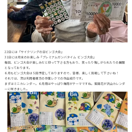
22日には『サイクリングの日ビンゴ大会』
31日には月末のお楽しみ『プレミアムガンバタイム ビンゴ大会』
毎回、ビンゴ大会が楽しみだと仰って下さる方もおり、笑ったり悔しがられたりの展開
となっております。
６月もビンゴ大会は５回予定しておりますので、皆様、楽しく挑戦して下さいね！
それでは、次は利用者様方の作業レクでの作品紹介です。
まずはミニカレンダー。６月用はやっぱり梅雨がテーマですね。紫陽花が沢山カレンダ
ーに咲きました。