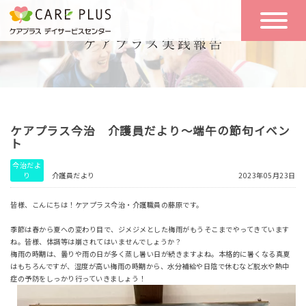
こんな方に
一日の流れ
おすすめ
施設のご案内
一日体験
ケアプラス今治 介護員だより～端午の節句イベン
空き状況
ト
今治だよ
り
介護員だより
2023年05月23日
実践報告
NEWS
皆様、こんにちは！ケアプラス今治・介護職員の藤原です。
季節は春から夏への変わり目で、ジメジメとした梅雨がもうそこまでやってきています
リクルート
ね。皆様、体調等は崩されてはいませんでしょうか？
梅雨の時期は、曇りや雨の日が多く蒸し暑い日が続きますよね。本格的に暑くなる真夏
はもちろんですが、湿度が高い梅雨の時期から、水分補給や日陰で休むなど脱水や熱中
症の予防をしっかり行っていきましょう！
お問い合わせ
体験希望