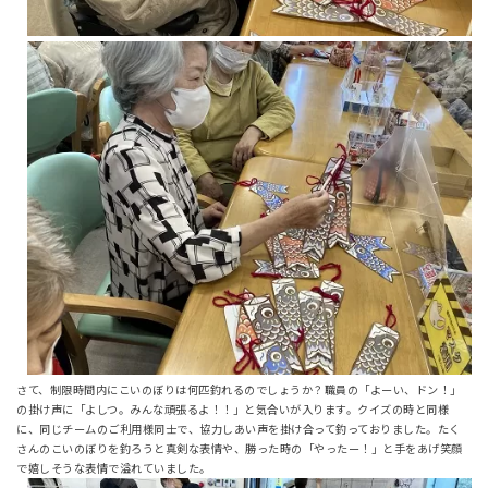
さて、制限時間内にこいのぼりは何匹釣れるのでしょうか？職員の「よーい、ドン！」
の掛け声に「よしつ。みんな頑張るよ！！」と気合いが入ります。クイズの時と同様
に、同じチームのご利用様同士で、協力しあい声を掛け合って釣っておりました。たく
さんのこいのぼりを釣ろうと真剣な表情や、勝った時の「やったー！」と手をあげ笑顔
で嬉しそうな表情で溢れていました。