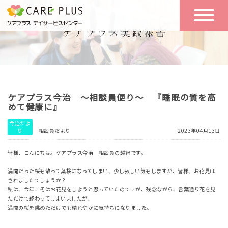
こんな方に
一日の流れ
おすすめ
施設のご案内
一日体験
ケアプラス今治 ～相談員便り～ 『睡眠の質を高
空き状況
めて健康に』
今治だよ
り
相談員だより
2023年04月13日
実践報告
NEWS
皆様、こんにちは。ケアプラス今治 相談員の越智です。
満開だった桜も散って葉桜になってしまい、少し寂しい気もしますが、皆様、お花見は
リクルート
されましたでしょうか？
私は、今年こそはお花見をしようと思っていたのですが、残念ながら、言葉通り花を見
ただけで終わってしまいましたが、
満開の桜を眺めただけでも晴れやかに気持ちになりました。
お問い合わせ
体験希望