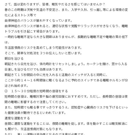
さて、話は変わりますが、皆様、眠気やだるさを感じてはいませんか？
春のこの時期は天候や気温の不安定さ、また、入学や入社、引っ越し等による環境の変
化によるストレス等で
自律神経のバランスが崩れやすくなっています。
自律神経のバランスが崩れると、適切な状態で覚醒やリラックスがせきなくなり、睡眠
トラブルを引き起こす場合があります。
一時的な睡眠不足なら大きな問題はありませんが、長期的な睡眠不足や睡眠の質の低下
は、
生活習慣病のリスクを高めてしまう可能性があります。
そこで、簡単な対処法を３つお伝えしたいと思います。
朝日を浴びる
朝起きたら日光を浴び、体内時計をリセットしましょう。カーテンを開け、窓から入る
日差しを浴びるだけでも効果はあります。
朝起きて１５秒間目の中に光を入れると活動のスイッチが入ると同時に、
ここから約１４～１６時間後に眠くなるように予約のスイッチである睡眠ホルモンが分
泌され始めます。
➁ １５～３０分程度の短時間の昼寝をする
短時間の昼寝は、睡眠対策や脳の疲労回復におすすめです。ただし、長時間の昼寝は夜
間の睡眠に影響するので注意してください。
また、短時間でも眠る事ですっきりするうえ、認知症や心臓病のリスクを下げるといっ
た健康効果が期待できるといわれています。
適度な運動をする
昼間に適度な運動をすることは、夜間の睡眠を促します。体を動かすことは眠気解消に
も繋がり、生活習慣病対策にもなります。
ただし、激しい運動は逆効果となるので注意が必要です。