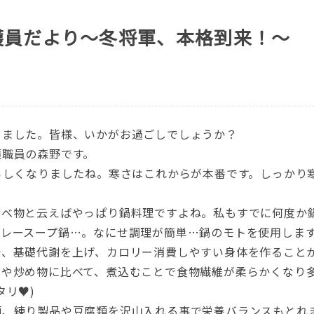
護員だより～冬将軍、本格到来！～
りました。皆様、いかがお過ごしでしょうか？
護職員の森野です。
らしくなりましたね。寒さはこれからが本番です。しっかり
食べ物と云えばやっぱり鍋料理ですよね。私もすでに何度か
レースープ鍋…。なにせ調理が簡単…鍋のモトを使用します
、基礎代謝を上げ、カロリー消費しやすい身体を作ることが
ダや炒め物に比べて、煮込むことで食物繊維が柔らかくなり
リ♥️)
類、練り製品や豆腐類を沢山入れる事で栄養バランスもとれ