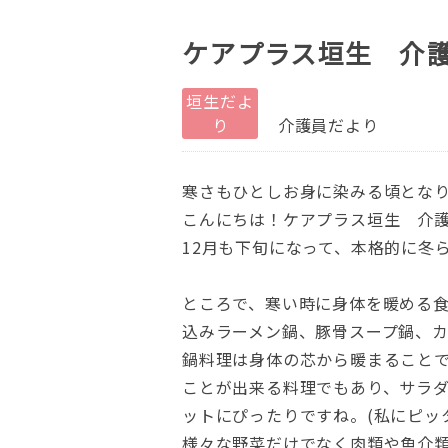
ケアプラス垣生 介
垣生だよ
り
介護員だより
寒さもひとしお身に染みる頃とな
こんにちは！ケアプラス垣生 介
12月も下旬になって、本格的に冬
ところで、寒い時に身体を暖める
込みラーメン鍋、豚骨スープ鍋、カ
鍋料理は身体の芯から暖まることで
ことが出来る料理でもあり、サラ
ットにぴったりですね。(私にピッタ
様々な野菜だけでなく肉類や魚介