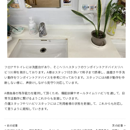
フロアやトイレには洗面台があり、そこへリハスタッフのワンポイントアドバイスリハ
ビリ川柳を掲示しております。A様はスタッフ付き添いで椅子まで誘導し、歯磨きや手洗
い動作をワンポイントアドバイスを参考に行っております。スタッフにはA様が動作を中
断しない様に、声掛けしながら見守り対応しています。
A様自身の残存能力を維持して頂くため、機能訓練やオールタイムリハビリを通して、日
常生活動作に繋げるようこれからも支援していきます。
介護スタッフやリハビリスタッフにはご利用者様の状態を把握して、これからも対応し
て貰うように周知していきます。
< 前の記事
次の記事 >