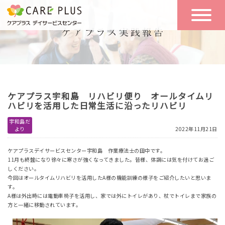
こんな方に
一日の流れ
おすすめ
施設のご案内
一日体験
ケアプラス宇和島 リハビリ便り オールタイムリ
空き状況
ハビリを活用した日常生活に沿ったリハビリ
宇和島だ
より
2022年11月21日
実践報告
NEWS
ケアプラスデイサービスセンター宇和島 作業療法士の田中です。
11月も終盤になり徐々に寒さが強くなってきました。皆様、体調には気を付けてお過ご
しください。
リクルート
今回はオールタイムリハビリを活用したA様の機能訓練の様子をご紹介したいと思いま
す。
A様は外出時には電動車椅子を活用し、家では外にトイレがあり、杖でトイレまで家族の
方と一緒に移動されています。
お問い合わせ
体験希望