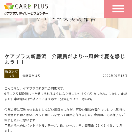
こんな方に
一日の流れ
おすすめ
施設のご案内
一日体験
ケアプラス新居浜 介護員だより～風鈴で夏を感じ
空き状況
よう！！
新居浜だ
より
介護員だより
2022年09月13日
実践報告
NEWS
こんにちは、ケアプラス新居浜の司馬です。
9月に入り朝晩涼しさを感じられるようになり過ごしやすくなりましたね。しかし、まだ
まだ日中は暑い日が続いていますので十分気をつけて下さいね。
リクルート
今年の夏は猛暑で体も心もしんどい毎日でしたが、可愛い風鈴の音色で少しでも気持ち
が癒されればと思い、ペットボトルを使って風鈴を作りました。今回は、その様子をご
紹介したいと思います
お問い合わせ
用意するものはペットボトル、テープ、鈴、シール、糸、画用紙【３×８ぐらいに切
体験希望
る】。