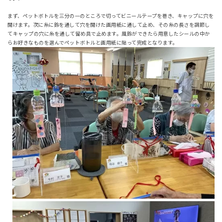
まず、ペットボトルを三分の一のところで切ってビニールテープを巻き、キャップに穴を
開けます。次に糸に鈴を通して穴を開けた画用紙に通して止め、その糸の長さを調節し
てキャップの穴に糸を通して留め具で止めます。風鈴ができたら用意したシールの中か
らお好きなものを選んでペットボトルと画用紙に貼って完成となります。