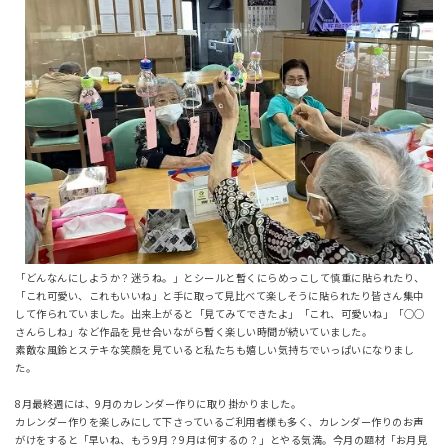
「どんなんにしようか？迷うね。」とシールと暫くにらめっこして慎重に貼られたり、
「これ可愛い、これもいいね」と手に取って見比べて楽しそうに貼られたり皆さん集中
して作られていました。出来上がると「見てみてできたよ」「これ、可愛いね」「○○
さんらしね」など作品を見せ合いながら暫く楽しい時間が続いていました。
素敵な風鈴とステキな笑顔を見ていると私たちも嬉しい気持ちでいっぱいになりまし
た。
8月最終週には、9月のカレンダー作りに取り掛かりました。
カレンダー作りを楽しみにして下さっているご利用者様も多く、カレンダー作りのお声
がけをすると「早いね、もう9月？9月は何するの？」とやる気満。今月の題材「お月見