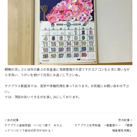
朝晩の涼しさと日中の暑さの気温差に体調管理が大変ですがエアコンを上手に使いなが
ら手洗い、うがいを続けて元気にお過ごし下さいね。
ケアプラス新居浜では、見学や体験利用を承っております。お気軽にお問い合わせ下さ
い。
では、次回お会いできるのを楽しみにしております。
< 前の記事
次の記事 >
ケアプラス道後持田 リハビリ便り AIチェ
ケアプラス北宇和島 ～看護便り～ 『健康
ックリハビリで自分の歩行が分かる！
増進普及月間』