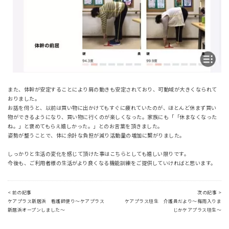
また、体幹が安定することにより肩の動きも安定されており、可動域が大きくなられて
おりました。
お話を伺うと、以前は買い物に出かけてもすぐに疲れていたのが、ほとんど休まず買い
物ができるようになり、買い物に行くのが楽しくなった。家族にも「「休まなくなった
ね。」と褒めてもらえ嬉しかった。」とのお言葉を頂きました。
姿勢が整うことで、体に余計な負担が減り活動量の増加に繋がりました。
しっかりと生活の変化を感じて頂けた事はこちらとしても嬉しい限りです。
今後も、ご利用者様の生活がより良くなる機能訓練をご提供していければと思います。
< 前の記事
次の記事 >
ケアプラス新居浜 看護師便り～ケアプラス
ケアプラス垣生 介護員だより～梅雨入りま
新居浜オープンしました～
じかケアプラス垣生～