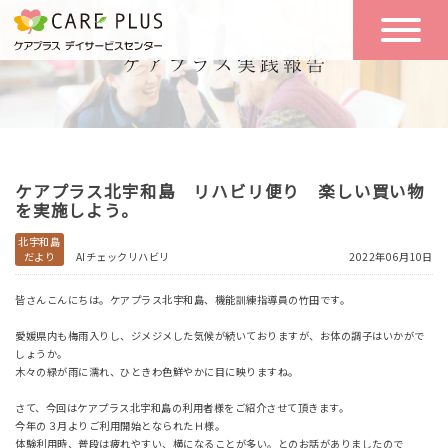
こんな方に
一日の流れ
おすすめ
施設のご案内
一日体験
ケアプラス北宇和島 リハビリ便り 楽しい買い物
空き状況
を実施しよう。
北宇和島
だより
AIチェックリハビリ
2022年06月10日
実践報告
NEWS
皆さんこんにちは。ケアプラス北宇和島、機能訓練指導員の竹田です。
愛媛県内も梅雨入りし、ジメジメした気候が続いておりますが、お体の調子はいかがで
リクルート
しょうか。
木々の緑が雨に濡れ、ひときわ色鮮やかに目に映りますね。
さて、今回はケアプラス北宇和島の利用者様をご紹介させて頂きます。
お問い合わせ
今年の３月よりご利用開始となられたＨ様。
体験希望
体験利用時、普段は疲れやすい、横になることが多い。とのお話がありましたので