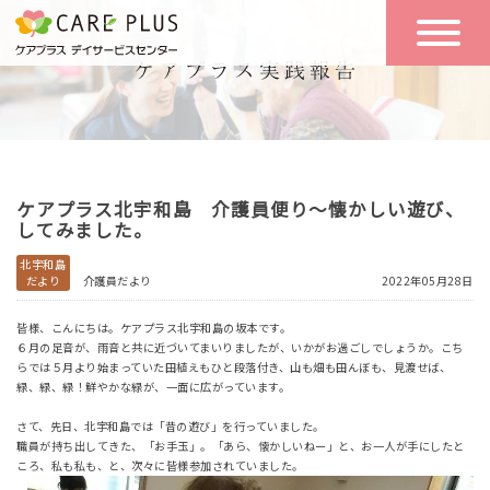
こんな方に
一日の流れ
おすすめ
施設のご案内
一日体験
ケアプラス北宇和島 介護員便り～懐かしい遊び、
空き状況
してみました。
北宇和島
だより
介護員だより
2022年05月28日
実践報告
NEWS
皆様、こんにちは。ケアプラス北宇和島の坂本です。
６月の足音が、雨音と共に近づいてまいりましたが、いかがお過ごしでしょうか。こち
らでは５月より始まっていた田植えもひと段落付き、山も畑も田んぼも、見渡せば、
リクルート
緑、緑、緑！鮮やかな緑が、一面に広がっています。
さて、先日、北宇和島では「昔の遊び」を行っていました。
職員が持ち出してきた、「お手玉」。「あら、懐かしいねー」と、お一人が手にしたと
お問い合わせ
ころ、私も私も、と、次々に皆様参加されていました。
体験希望