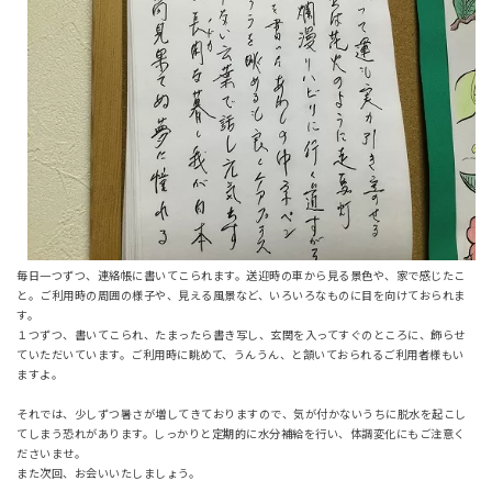
毎日一つずつ、連絡帳に書いてこられます。送迎時の車から見る景色や、家で感じたこ
と。ご利用時の周囲の様子や、見える風景など、いろいろなものに目を向けておられま
す。
１つずつ、書いてこられ、たまったら書き写し、玄関を入ってすぐのところに、飾らせ
ていただいています。ご利用時に眺めて、うんうん、と頷いておられるご利用者様もい
ますよ。
それでは、少しずつ暑さが増してきておりますので、気が付かないうちに脱水を起こし
てしまう恐れがあります。しっかりと定期的に水分補給を行い、体調変化にもご注意く
ださいませ。
また次回、お会いいたしましょう。