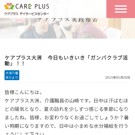
こんな方に
一日の流れ
おすすめ
施設のご案内
一日体験
ケアプラス大洲 今日もいきいき「ガンバクラブ活
空き状況
動」！！
大洲八幡
浜だより
2015年05月20日
実践報告
NEWS
皆様こんにちは。
ケアプラス大洲、介護職員の山崎です。
日中は汗ばむほ
リクルート
どの陽気となり、夏の訪れ
を少しずつ感じる季節になり
ましたね。
皆様、お変わりなくお過ごしでしょうか？暑
い時期になりますので、日中は小まめな水分補給を行う
お問い合わせ
体験希望
ようにして下さい。