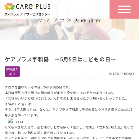
こんな方に
一日の流れ
おすすめ
施設のご案内
一日体験
ケアプラス宇和島 ～5月5日はこどもの日～
空き状況
宇和島だ
より
2015年05月05日
実践報告
NEWS
ブログを書いている本日5/5は子供の日です。
本日は天気も良く周りの鯉のぼりがまるで空を泳いでいるかのようでした。
『天気がいいから散歩に行こう』と外を楽しまれるかたが大勢いらっしゃいました。
子供の日と言えば…
リクルート
そう、5月人形ですね。なんと、ケアプラス宇和島は子供の日とうきうき祭りのために5
月人形を飾っています。
とても大きな人形で、昔を懐かしむ方も多く『懐かしいなあ』『立派な5月人形』などと
お問い合わせ
話され、珍しい飾りに話に花が咲いていました。
体験希望
だったら私もと、兜をかぶるご利用者様もいるくらいです。せっかくですので記念撮影