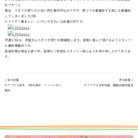
をパチリ♪
現在、うきうき祭りのために兜を製作中なのですが、祭りでお披露目する前にお披露目
してしまいました(笑)
どうです？勇ましい…いやいやきれいな武者行列です。
次週13日は、待望の心うきうき祭りを開催致します。皆様に喜んで頂けるようスタッフ
も最終準備中です。
追加利用は現在も承り中。皆様のご参加をスタッフ一同心よりお待ち申し上げておりま
す。
< 前の記事
次の記事 >
ケアプラス垣生 5月の様子、イベントのご
ケアプラス北宇和島 機能訓練内覧会
案内