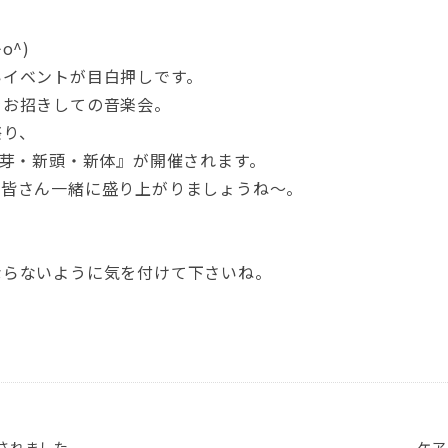
o^)
いイベントが目白押しです。
をお招きしての音楽会。
祭り、
新芽・新頭・新体』が開催されます。
。皆さん一緒に盛り上がりましょうね～。
‥
ならないように気を付けて下さいね。
されました
ケア