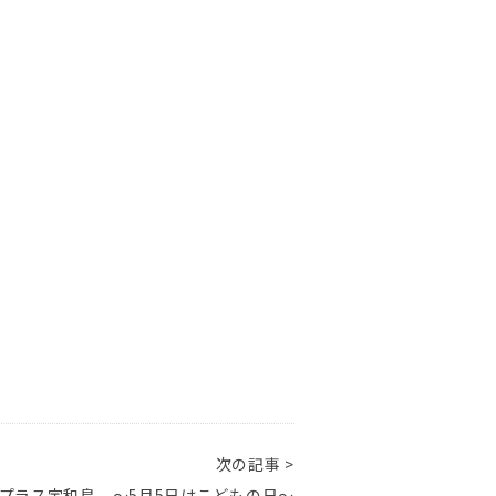
次の記事 >
プラス宇和島 ～5月5日はこどもの日～