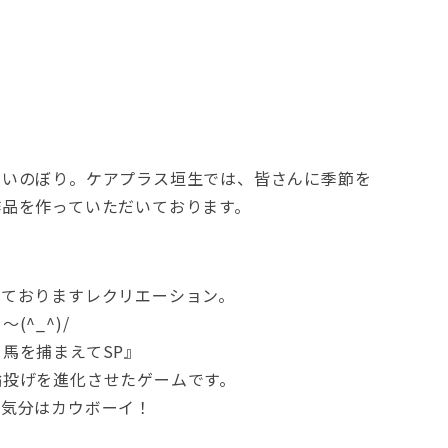
こいのぼり。ケアプラス垣生では、皆さんに季節を
作品を作っていただいております。
っておりますレクリエーション。
^_^)/
馬を捕まえてSP』
輪投げを進化させたゲームです。
ん気分はカウボーイ！