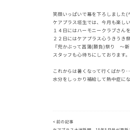
笑顔いっぱいで幕を下ろしました(^
ケアプラス垣生では、今月も楽し
１４日にはハーモニークラブさん
２２日にはケアプラス心うきうき
『兜かぶって菖蒲(勝負)祭り ～
スタッフも心待ちにしております
これからは暑くなって行くばかり
水分をしっかり補給して熱中症に
< 前の記事
ケアプラス大洲新聞 15年5月号が更新