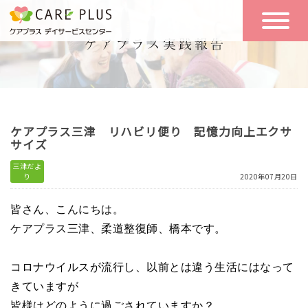
こんな方に
一日の流れ
おすすめ
施設のご案内
一日体験
ケアプラス三津 リハビリ便り 記憶力向上エクサ
空き状況
サイズ
三津だよ
り
2020年07月20日
実践報告
NEWS
皆さん、こんにちは。
ケアプラス三津、柔道整復師、橋本です。
リクルート
コロナウイルスが流行し、以前とは違う生活にはなって
きていますが
お問い合わせ
体験希望
皆様はどのように過ごされていますか？