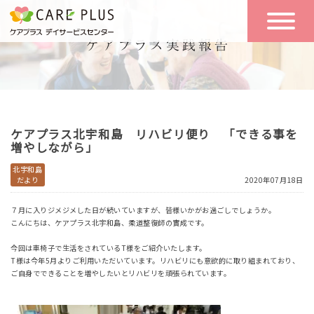
こんな方に
一日の流れ
おすすめ
施設のご案内
一日体験
ケアプラス北宇和島 リハビリ便り 「できる事を
空き状況
増やしながら」
北宇和島
だより
2020年07月18日
実践報告
NEWS
７月に入りジメジメした日が続いていますが、皆様いかがお過ごしでしょうか。
こんにちは、ケアプラス北宇和島、柔道整復師の實成です。
リクルート
今回は車椅子で生活をされているT様をご紹介いたします。
T様は今年5月よりご利用いただいています。リハビリにも意欲的に取り組まれており、
ご自身でできることを増やしたいとリハビリを頑張られています。
お問い合わせ
体験希望