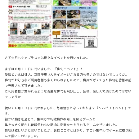
さて先月もケアプラスでは様々なイベントを行いました。
まずは６月１１日に行いました、『俳句イベント』！
愛媛といえば俳人、正岡子規さんをイメージされる方も多いのではないでしょうか。
俳句がお好きなご利用者様も多くおられましたので、職員が考えてきた俳句を皆様の前
で発表させて頂きました。
ご利用者様が驚かれるような奇麗な俳句も飛び出し、皆様、楽しんで頂けたのではない
でしょうか
続いて６月１９日に行われました、毎月恒例となっております『リハビリイベント』で
す。
細かい動きを通じて、集中力や巧緻動作の向上を図るゲームと
体を大きく動かし普段使わない筋肉に刺激を与えられるゲームを行いました。
最初は難しいかと思いましたが、皆様ここぞとばかり、すごい集中力でゲームに取り組
んで頂いておりました。