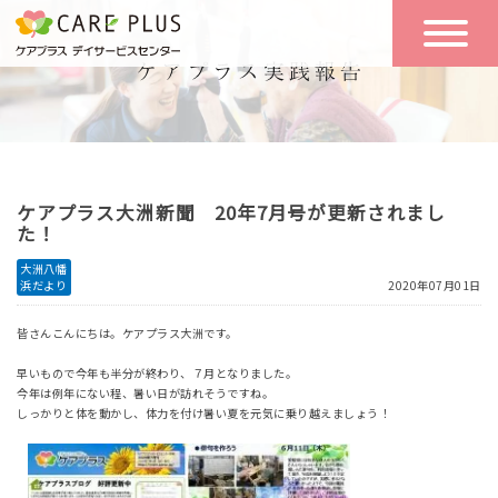
こんな方に
一日の流れ
おすすめ
施設のご案内
一日体験
ケアプラス大洲新聞 20年7月号が更新されまし
空き状況
た！
大洲八幡
浜だより
2020年07月01日
実践報告
NEWS
皆さんこんにちは。ケアプラス大洲です。
早いもので今年も半分が終わり、７月となりました。
リクルート
今年は例年にない程、暑い日が訪れそうですね。
しっかりと体を動かし、体力を付け暑い夏を元気に乗り越えましょう！
お問い合わせ
体験希望