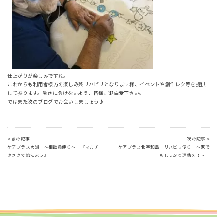
仕上がりが楽しみですね。
これからも利用者様方の楽しみ兼リハビリとなります様、イベントや創作レク等を提供
して参ります。暑さに負けないよう、皆様、御自愛下さい。
ではまた次のブログでお会いしましょう♪
< 前の記事
次の記事 >
ケアプラス大洲 ～相談員便り～ 『マルチ
ケアプラス北宇和島 リハビリ便り ～家で
タスクで鍛えよう』
もしっかり運動を！～