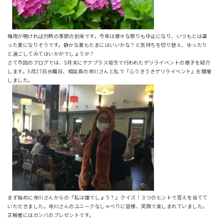
梅雨が明ければ灼熱の季節の到来です。今年は様々な祭りも中止になり、いつもとは違
った夏になりそうです。静かな夏もたまにはいいかな？と気持ちを切り替え、ゆったり
と過ごしてみてはいかがでしょうか？
さて今回のブログでは、5月末にケアプラス垣生で行われたゲリライベントの様子を紹介
します。5月27日水曜日、相談員の寺川さんと私で『心うきうきゲリライベント』を開催
しました。
まず始めに寺川さんからの『私は誰でしょう？』クイズ！３つのヒントで答えを当てて
いただきました。寺川さんのユニークなしゃべりに皆様、笑顔で楽しまれていました。
正解者にはガンバのプレゼントです。