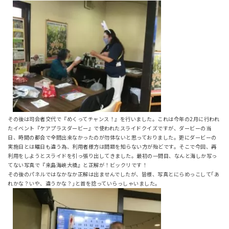
その後は司会者交代で『めくってチャンス！』を行いました。これは今年の2月に行われ
たイベント『ケアプラスダービー』で使われたスライドクイズですが、ダービーの当
日、時間の都合で全問出来なかったのが勿体ないと思っておりました。更にダービーの
実施日とは曜日も違う為、利用者様方は問題を知らない方が殆どです。そこで今回、再
利用をしようとスライドを引っ張り出してきました。最初の一問目、なんと海しか写っ
てない写真で『来島海峡大橋』と正解が！ビックリです！
その後のパネルではなかなか正解は出ませんでしたが、皆様、写真とにらめっこして｢あ
れかな？いや、違うかな？｣と首を捻っていらっしゃいました。