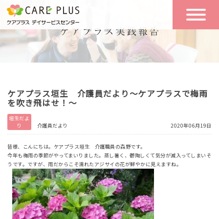
こんな方に
一日の流れ
おすすめ
施設のご案内
一日体験
ケアプラス垣生 介護員だより～ケアプラスで梅雨
空き状況
を吹き飛はせ！～
垣生だよ
り
介護員だより
2020年06月19日
実践報告
NEWS
皆様、こんにちは。ケアプラス垣生 介護職員の森野です。
今年も梅雨の季節がやってまいりました。蒸し暑く、鬱陶しくて気分が滅入ってしまいそ
うです。ですが、雨だからこそ濡れたアジサイの花が鮮やかに見えますね。
リクルート
お問い合わせ
体験希望