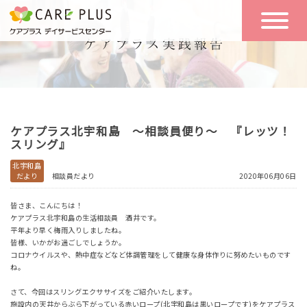
こんな方に
一日の流れ
おすすめ
施設のご案内
一日体験
ケアプラス北宇和島 ～相談員便り～ 『レッツ！
空き状況
スリング』
北宇和島
だより
相談員だより
2020年06月06日
実践報告
NEWS
皆さま、こんにちは！
ケアプラス北宇和島の生活相談員 酒井です。
平年より早く梅雨入りしましたね。
リクルート
皆様、いかがお過ごしでしょうか。
コロナウイルスや、熱中症などなど体調管理をして健康な身体作りに努めたいものです
ね。
お問い合わせ
さて、今回はスリングエクササイズをご紹介いたします。
体験希望
施設内の天井からぶら下がっている赤いロープ(北宇和島は黒いロープです)をケアプラス