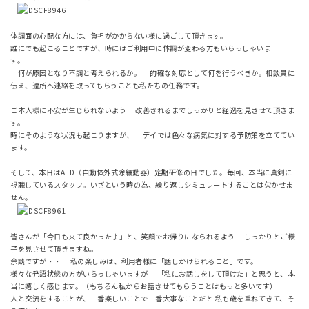
体調面の心配な方には、負担がかからない様に過ごして頂きます。
誰にでも起こることですが、時にはご利用中に体調が変わる方もいらっしゃいま
す。
何が原因となり不調と考えられるか。 的確な対応として何を行うべきか。相談員に
伝え、適所へ連絡を取ってもらうことも私たちの任務です。
ご本人様に不安が生じられないよう 改善されるまでしっかりと経過を見させて頂きま
す。
時にそのような状況も起こりますが、 デイでは色々な病気に対する予防策を立ててい
ます。
そして、本日はAED（自動体外式除細動器）定期研修の日でした。毎回、本当に真剣に
視聴しているスタッフ。いざという時の為、繰り返しシミュレートすることは欠かせま
せん。
皆さんが「今日も来て良かった♪」と、笑顔でお帰りになられるよう しっかりとご様
子を見させて頂きますね。
余談ですが・・ 私の楽しみは、利用者様に「話しかけられること」です。
様々な発語状態の方がいらっしゃいますが 「私にお話しをして頂けた」と思うと、本
当に嬉しく感じます。（もちろん私からお話させてもらうことはもっと多いです）
人と交流をすることが、一番楽しいことで一番大事なことだと 私も歳を重ねてきて、そ