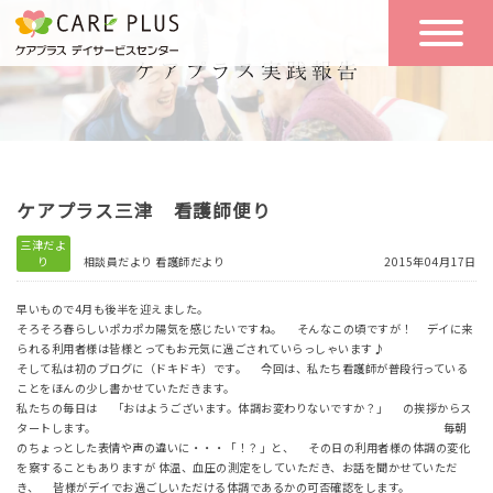
こんな方に
一日の流れ
おすすめ
施設のご案内
一日体験
ケアプラス三津 看護師便り
空き状況
三津だよ
り
相談員だより
看護師だより
2015年04月17日
実践報告
NEWS
早いもので4月も後半を迎えました。
そろそろ春らしいポカポカ陽気を感じたいですね。 そんなこの頃ですが！ デイに来
られる利用者様は皆様とってもお元気に過ごされていらっしゃいます♪
そして私は初のブログに（ドキドキ）です。 今回は、私たち看護師が普段行っている
リクルート
ことをほんの少し書かせていただきます。
私たちの毎日は 「おはようございます。体調お変わりないですか？」 の挨拶からス
タートします。 毎朝
のちょっとした表情や声の違いに・・・「！？」と、 その日の利用者様の体調の変化
お問い合わせ
を察することもありますが 体温、血圧の測定をしていただき、お話を聞かせていただ
体験希望
き、 皆様がデイでお過ごしいただける体調であるかの可否確認をします。