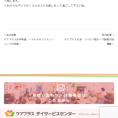
う感じます。
これからもデイでたくさんの人とお話しをして過ごして下さいね。
< 前の記事
次の記事 >
ケアプラス北宇和島 ～マルチタスクトレー
ケアプラス大洲 リハビリ紹介～下肢筋力訓
ニングの効果～
練編～
プライバシーポリシー
運営会社