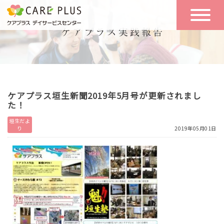
こんな方に
一日の流れ
おすすめ
施設のご案内
一日体験
ケアプラス垣生新聞2019年5月号が更新されまし
空き状況
た！
垣生だよ
り
2019年05月01日
実践報告
NEWS
リクルート
お問い合わせ
体験希望