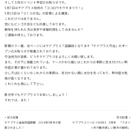
そして５月のイベント予定のお知らせです。
5月7日はケアプラス恒例の『ココロウキウキまつり！』
5月15日は『さくらの会』の皆様による講演。
これだけではありません。
他にもビンゴ大会なども計画しております。
興味を持たれた方は見学や体験利用をしてみませんか？
ご連絡お待ちしております。
新聞カラー面、左ページにはケアプラス７店舗目となります『ケアプラス今治』のオー
プンのお知らせが掲載されております。
今治地方の皆様、どうぞケアプラスをよろしくお願い致します。
また、その下に掲載されている、ナースかわら版にはこれからの季節に気を付けたい熱
中症の事が書かれております。
少し汗ばむくらいのこれからの季節は、気付かない間に水分を失っており、熱中症の危
険が高くなります。
くれぐれも用心して下さい。
新元号でもケアプラスでお会いしましょう！
それでは、また！
< 前の記事
次の記事 >
ケアプラス道後持田新聞 2019年5月号が更
ケアプラスリハビリNEWS 5月号 「できリ
新されました！
ハ歩行動作楽しい散歩の継続」