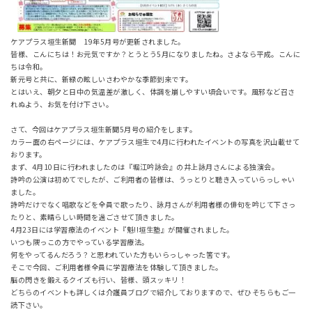
ケアプラス垣生新聞 19年5月号が更新されました。
皆様、こんにちは！お元気ですか？とうとう5月になりましたね。さよなら平成。こんに
ちは令和。
新元号と共に、新緑の眩しいさわやかな季節到来です。
とはいえ、朝夕と日中の気温差が激しく、体調を崩しやすい頃合いです。風邪など召さ
れぬよう、お気を付け下さい。
さて、今回はケアプラス垣生新聞5月号の紹介をします。
カラー面の右ページには、ケアプラス垣生で4月に行われたイベントの写真を沢山載せて
おります。
まず、4月10日に行われましたのは『堀江吟詠会』の井上詠月さんによる独演会。
詩吟の公演は初めてでしたが、ご利用者の皆様は、うっとりと聴き入っていらっしゃい
ました。
詩吟だけでなく唱歌などを全員で歌ったり、詠月さんが利用者様の俳句を吟じて下さっ
たりと、素晴らしい時間を過ごさせて頂きました。
4月23日には学習療法のイベント『魁!!垣生塾』が開催されました。
いつも隅っこの方でやっている学習療法。
何をやってるんだろう？と思われていた方もいらっしゃった筈です。
そこで今回、ご利用者様全員に学習療法を体験して頂きました。
脳の閃きを鍛えるクイズも行い、皆様、頭スッキリ！
どちらのイベントも詳しくは介護員ブログで紹介しておりますので、ぜひそちらもご一
読下さい。