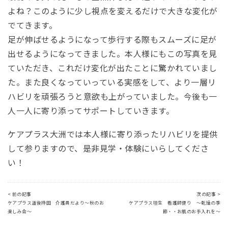
よね？
このように少し視点を変えるだけで大きな変化が
でてきます。
足が伸ばせるようになって歩行する際もスムーズに足が
出せるようになってきました。
本人様にもこの写真を見
ていただき、これだけ変化が出たことに驚かれていまし
た。
また良くなっていっている実感をして、より一層リ
ハビリを頑張ろうと意欲も上がっていました。
今後も一
人一人に寄り添ってサポートしていきます。
ケアプラス大洲では本人様に寄り添ったリハビリを提供
して参りますので、是非見学・体験にいらしてくださ
い！
< 前の記事
次の記事 >
ケアプラス道後持田 介護員だより～秋のお
ケアプラス垣生 看護師便り ～乾燥の季
楽しみ会～
節・・お肌のお手入れを～