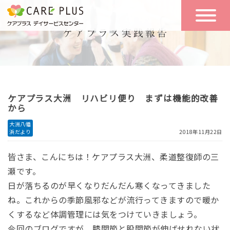
こんな方に
一日の流れ
おすすめ
施設のご案内
一日体験
ケアプラス大洲 リハビリ便り まずは機能的改善
空き状況
から
大洲八幡
浜だより
2018年11月22日
実践報告
NEWS
皆さま、こんにちは！
ケアプラス大洲、柔道整復師の三
瀬です。
リクルート
日が落ちるのが早くなりだんだん寒くなってきました
ね。
これからの季節風邪などが流行ってきますので暖か
くするなど体調管理には気をつけていきましょう。
お問い合わせ
体験希望
今回のブログですが、
膝関節と股関節が伸ばせれない状