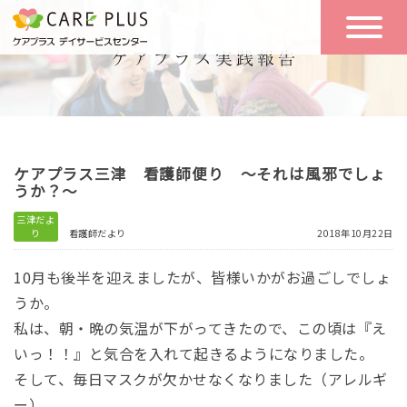
こんな方に
一日の流れ
おすすめ
施設のご案内
一日体験
ケアプラス三津 看護師便り ～それは風邪でしょ
空き状況
うか？～
三津だよ
り
看護師だより
2018年10月22日
実践報告
NEWS
10月も後半を迎えましたが、皆様いかがお過ごしでしょ
うか。
リクルート
私は、朝・晩の気温が下がってきたので、この頃は『え
いっ！！』と気合を入れて起きるようになりました。
そして、毎日マスクが欠かせなくなりました（アレルギ
お問い合わせ
体験希望
ー）。