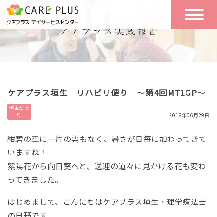
こんな方に
一日の流れ
おすすめ
施設のご案内
一日体験
ケアプラス垣生 リハビリ便り ～第4回MT1GP～
空き状況
垣生だよ
り
2018年06月29日
実践報告
NEWS
紺碧の空に一片の雲もなく、暑さが日毎に加わってきて
いますね！
紫陽花から向日葵へと、送迎の道々に見かける花も変わ
リクルート
ってきました。
はじめまして、こんにちはケアプラス垣生・理学療法士
お問い合わせ
体験希望
の日野です。