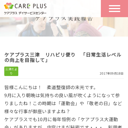
こんな方に
一日の流れ
おすすめ
施設のご案内
一日体験
ケアプラス三津 リハビリ便り 「日常生活レベル
空き状況
の向上を目指して」
三津だよ
り
2017年09月18日
実践報告
NEWS
皆様こんにちは！ 柔道整復師の末光です。
9月に入り朝晩は気持ちの良い風が吹くようになって参
リクルート
りましたね！この時期は「運動会」や「敬老の日」など
様々な行事が御座いますよね？
ケアプラスでも10月に毎年恒例の「ケアプラス大運動
お問い合わせ
体験希望
会」がありますが、内容はまだ秘密です・・・。利用者