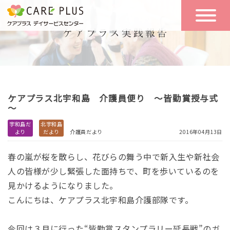
こんな方に
一日の流れ
おすすめ
施設のご案内
一日体験
ケアプラス北宇和島 介護員便り ～皆勤賞授与式
空き状況
～
宇和島だ
北宇和島
より
だより
介護員だより
2016年04月13日
実践報告
NEWS
春の嵐が桜を散らし、花びらの舞う中で新入生や新社会
人の皆様が少し緊張した面持ちで、町を歩いているのを
リクルート
見かけるようになりました。
こんにちは、ケアプラス北宇和島介護部隊です。
お問い合わせ
体験希望
今回は３月に行った“皆勤賞スタンプラリー延長戦”のガ