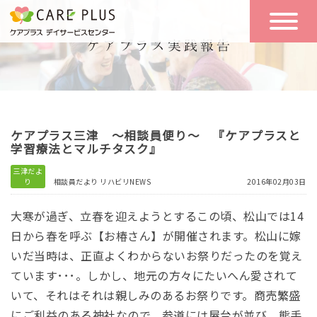
こんな方に
一日の流れ
おすすめ
施設のご案内
一日体験
ケアプラス三津 ～相談員便り～ 『ケアプラスと
空き状況
学習療法とマルチタスク』
三津だよ
り
相談員だより
リハビリNEWS
2016年02月03日
実践報告
NEWS
大寒が過ぎ、立春を迎えようとするこの頃、松山では14
日から春を呼ぶ【お椿さん】が開催されます。松山に嫁
リクルート
いだ当時は、正直よくわからないお祭りだったのを覚え
ています･･･。しかし、地元の方々にたいへん愛されて
いて、それはそれは親しみのあるお祭りです。商売繁盛
お問い合わせ
体験希望
にご利益のある神社なので、参道には屋台が並び、熊手