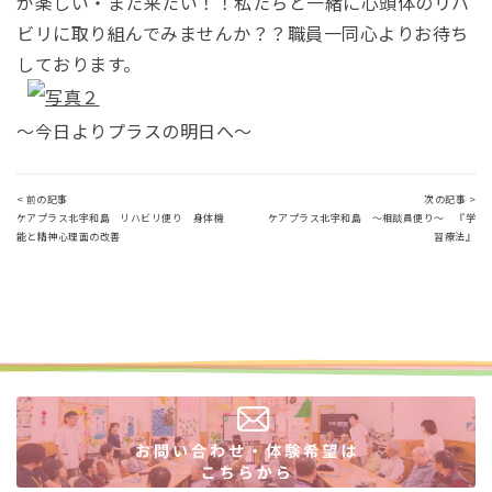
が楽しい・また来たい！！私たちと一緒に心頭体のリハ
ビリに取り組んでみませんか？？職員一同心よりお待ち
しております。
～今日よりプラスの明日へ～
< 前の記事
次の記事 >
ケアプラス北宇和島 リハビリ便り 身体機
ケアプラス北宇和島 ～相談員便り～ 『学
能と精神心理面の改善
習療法』