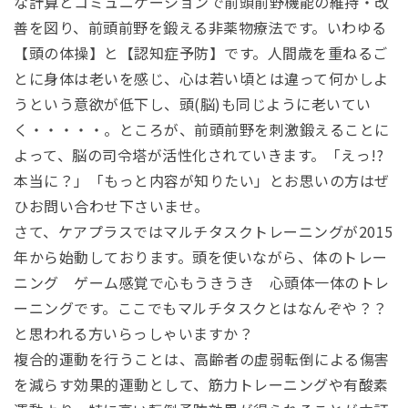
な計算とコミュニケーションで前頭前野機能の維持・改
善を図り、前頭前野を鍛える非薬物療法です。いわゆる
【頭の体操】と【認知症予防】です。人間歳を重ねるご
とに身体は老いを感じ、心は若い頃とは違って何かしよ
うという意欲が低下し、頭(脳)も同じように老いてい
く・・・・・。ところが、前頭前野を刺激鍛えることに
よって、脳の司令塔が活性化されていきます。「えっ!?
本当に？」「もっと内容が知りたい」とお思いの方はぜ
ひお問い合わせ下さいませ。
さて、ケアプラスではマルチタスクトレーニングが2015
年から始動しております。頭を使いながら、体のトレー
ニング ゲーム感覚で心もうきうき 心頭体一体のトレ
ーニングです。ここでもマルチタスクとはなんぞや？？
と思われる方いらっしゃいますか？
複合的運動を行うことは、高齢者の虚弱転倒による傷害
を減らす効果的運動として、筋力トレーニングや有酸素