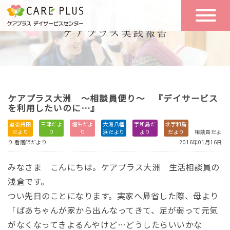
こんな方に
一日の流れ
おすすめ
施設のご案内
一日体験
ケアプラス大洲 ～相談員便り～ 『デイサービス
空き状況
を利用したいのに…』
道後持田
三津だよ
垣生だよ
大洲八幡
宇和島だ
北宇和島
だより
り
り
浜だより
より
だより
相談員だよ
実践報告
NEWS
り
看護師だより
2016年01月16日
みなさま こんにちは。ケアプラス大洲 生活相談員の
リクルート
浅倉です。
つい先日のことになります。実家へ帰省した際、母より
「ばあちゃんが家から出んなってきて、足が弱って元気
お問い合わせ
がなくなってきよるんやけど…どうしたらいいかな
体験希望