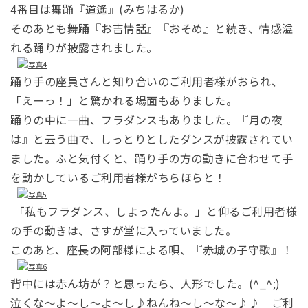
4番目は舞踊『道遙』(みちはるか)
そのあとも舞踊『お吉情話』『おそめ』と続き、情感溢
れる踊りが披露されました。
踊り手の座員さんと知り合いのご利用者様がおられ、
「えーっ！」と驚かれる場面もありました。
踊りの中に一曲、フラダンスもありました。『月の夜
は』と云う曲で、しっとりとしたダンスが披露されてい
ました。ふと気付くと、踊り手の方の動きに合わせて手
を動かしているご利用者様がちらほらと！
「
私もフラダンス、しよったんよ。」と仰るご利用者様
の手の動きは、さすが堂に入っていました。
このあと、座長の阿部様による唄、『赤城の子守歌』！
背中には赤ん坊が？と思ったら、人形でした。(^_^;)
泣くな～よ～し～よ～し♪ねんね～し～な～♪♪ ご利