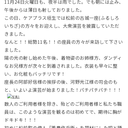
11月24日火曜日も、夜半は雨でした。でも朝には止み、
午後からは薄日も射しておりました。
この日、ケアプラス垣生では松前の古城一座(ふるしろ
いちざ)の方々をお迎えし、大衆演芸を披露していただ
きました。
なんと！！総勢11名！！の座員の方々が来訪して下さい
ました。
陽の光の射し始めた午後、着物姿のお姉様方、ダンディ
なお兄様方が次々と到着されました。衣装も早々に整
い、お化粧もバッチリです！
座長の阿部好信様の挨拶の後、河野光江様の司会のも
と、いよいよ演芸が始まりました！パチパチパチ！！！
数人のご利用者様を除き、殆どのご利用者様と私たち職
員は、このような演芸を観るのは初めてで、期待に胸が
ドキドキ！！！
初めに松前町の偉人『義農作兵衛』を題材にした唄と踊