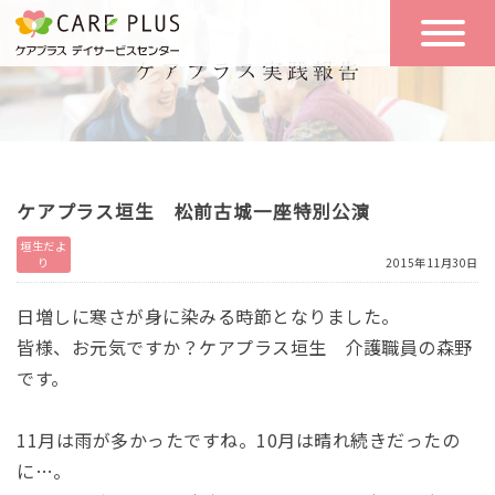
こんな方に
一日の流れ
おすすめ
施設のご案内
一日体験
ケアプラス垣生 松前古城一座特別公演
空き状況
垣生だよ
り
2015年11月30日
実践報告
NEWS
日増しに寒さが身に染みる時節となりました。
皆様、お元気ですか？ケアプラス垣生 介護職員の森野
です。
リクルート
11月は雨が多かったですね。10月は晴れ続きだったの
お問い合わせ
に…。
体験希望