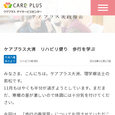
こんな方に
一日の流れ
おすすめ
施設のご案内
一日体験
ケアプラス大洲 リハビリ便り 歩行を学ぶ
空き状況
大洲八幡
浜だより
リハビリNEWS
2016年11月17日
実践報告
NEWS
みなさま、こんにちは。ケアプラス大洲、理学療法士の
若松です。
11月もはやくも半分が過ぎようとしています。まだま
リクルート
だ、寒暖の差が激しいので体調には十分気を付けてくだ
さい。
お問い合わせ
体験希望
今回は、「歩行の再学習」についてお話させていただこ