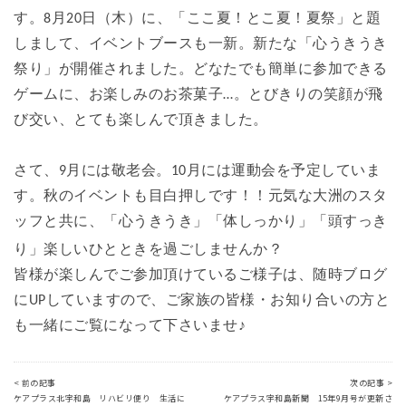
す。
8月20日（木）に、「ここ夏！とこ夏！夏祭」と題
しまして、イベントブースも一新。
新たな「心うきうき
祭り」が開催されました。
どなたでも簡単に参加できる
ゲームに、お楽しみのお茶菓子…。
とびきりの笑顔が飛
び交い、とても楽しんで頂きました。
さて、9月には敬老会。10月には運動会を予定していま
す。
秋のイベントも目白押しです！！
元気な大洲のスタ
ッフと共に、「心うきうき」「体しっかり」「頭すっき
り」楽しいひとときを過ごしませんか？
皆様が楽しんでご参加頂けているご様子は、随時ブログ
にUPしていますので、
ご家族の皆様・お知り合いの方と
も一緒にご覧になって下さいませ♪
< 前の記事
次の記事 >
ケアプラス北宇和島 リハビリ便り 生活に
ケアプラス宇和島新聞 15年9月号が更新さ