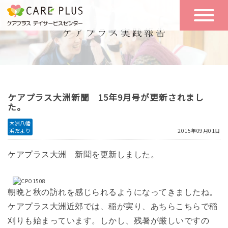
こんな方に
一日の流れ
おすすめ
施設のご案内
一日体験
ケアプラス大洲新聞 15年9月号が更新されまし
空き状況
た。
大洲八幡
浜だより
2015年09月01日
実践報告
NEWS
ケアプラス大洲 新聞を更新しました。
リクルート
朝晩と秋の訪れを感じられるようになってきましたね。
ケアプラス大洲近郊では、稲が実り、あちらこちらで稲
お問い合わせ
体験希望
刈りも始まっています。
しかし、残暑が厳しいですの