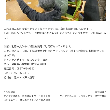
これは第二回の開催もそう遠くなさそうですね。次のお題を探しておきます。
7月も沢山イベントや新しい取り組みをご用意してお待ちしておりますで、ぜひお楽しみ
に！
体験ご利用や見学のご相談も随時ご対応行なっております。
ご案内つきましては、下記の番号や担当のケアマネジャー様までお気軽にお問合せくだ
さいませ。
ケアプラスデイサービスセンター西条
住所：愛媛県西条市朔日市257番地1
電話番号：0897-66-9393
FAX：0897-66-9392
担当者：足立・大澤・越智
< 前の記事
次の記事 >
ケアプラス西条 看護師だより ～七夕に願
ケアプラス三津 リハビリ便り 熱中症対策
いを込めて～ 願い事がつなぐ心と脳の健康