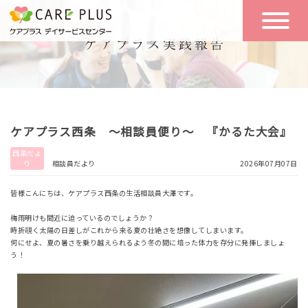
こんな方に
一日の流れ
おすすめ
施設のご案内
一日体験
ケアプラス西条 ～相談員便り～ 『かるた大会』
空き状況
西条だよ
り
相談員だより
2026年07月07日
実践報告
NEWS
皆様こんにちは、ケアプラス西条の生活相談員大澤です。
梅雨明けも間近に迫っているのでしょうか？
時折覗く太陽の日差しがこれから来る夏の壮絶さを想像してしまいます。
リクルート
何にせよ、夏の暑さを乗り越えられるよう冬の間に培った体力を存分に発揮しましょ
う！
お問い合わせ
体験希望