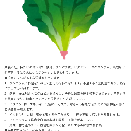
栄養不足、特にビタミンB群、鉄分、タンパク質、ビタミンE、マグネシウム、葉酸など
が不足すると冷えにつながりやすいと言われています。
■冷えにつながる主な栄養素とその働き
1 タンパク質：体温を生み出す筋肉の材料となります。不足すると筋肉量が減り、熱を
作り出す力が弱まります。
2 鉄分：赤血球のヘモグロビンを構成し、全身に酸素を運ぶ役割があります。不足する
と貧血になり、酸素不足で冷えや倦怠感を引き起こします。
3 ビタミンB群：エネルギー代謝に不可欠で、寒さから身を守るために交感神経が働く
と消費量が増えます。
4 ビタミンE：末梢血管を拡張する作用があり、血行を促進して冷えを改善します。
5 マグネシウム：筋肉や血管の収縮を調整する働きがあります。
6 葉酸：体を温めたり、血管を柔らかく保ったりするのに役立ちます。
■栄養不足を防ぐための食事のポイント