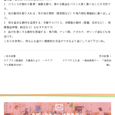
1 バランスの取れた食事：偏食を避け、様々な食品をバランス良く食べることが大切で
す。
2 旬の食材を取り入れる：冬が旬の野菜（根菜類など）や魚介類を積極的に食べましょ
う。
3 体を温める食材を活用する：生姜やスパイス、未精製の食材（黒糖、玄米など）、発
酵食品味噌、納豆など）もおすすめです。
4 血行を良くする食材を意識する：魚介類、ナッツ類、アボカド、オリーブ油なども有
効です。
これらを参考に、体も心も温かく健康的な生活ができるよう過ごしてみて下さいね。
< 前の記事
次の記事 >
ケアプラス新居浜 介護員だより ～ケアプ
ケアプラス三津 ～相談員便り～ 『消防訓
ラス新居浜の秋～
練』