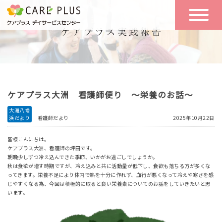
こんな方に
一日の流れ
おすすめ
施設のご案内
一日体験
ケアプラス大洲 看護師便り ～栄養のお話～
空き状況
大洲八幡
浜だより
看護師だより
2025年10月22日
実践報告
NEWS
皆様こんにちは。
ケアプラス大洲、看護師の坪田です。
朝晩少しずつ冷え込んできた季節、いかがお過ごしでしょうか。
秋は食欲が増す時期ですが、冷え込みと共に活動量が低下し、食欲も落ちる方が多くな
リクルート
ってきます。栄養不足により体内で熱を十分に作れず、血行が悪くなって冷えや寒さを感
じやすくなる為、今回は積極的に取ると良い栄養素についてのお話をしていきたいと思
います。
お問い合わせ
体験希望