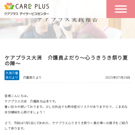
こんな方に
一日の流れ
おすすめ
施設のご案内
一日体験
ケアプラス大洲 介護員よだり～心うきうき祭り夏
空き状況
の陣～
大洲八幡
浜だより
介護員だより
2025年07月26日
実践報告
NEWS
皆様こんにちは。
ケアプラス大洲 介護員の山本です。
リクルート
暑い日々が続いております。少しの外出でも熱中症のリスクがありますので、こまめな
水分補給を心掛けましょう！
さて、今回は7月5日に行われた、ケアプラス心うきうき祭り～夏の陣～の様子をご紹介
お問い合わせ
して参ります。
体験希望