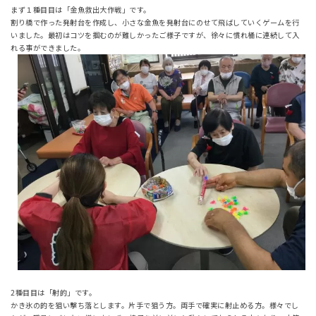
まず１種目目は「金魚救出大作戦」です。
割り橋で作った発射台を作成し、小さな金魚を発射台にのせて飛ばしていくゲームを行
いました。最初はコツを掴むのが難しかったご様子ですが、徐々に慣れ桶に連続して入
れる事ができました。
2種目目は「射的」です。
かき氷の的を狙い撃ち落とします。片手で狙う方。両手で確実に射止める方。様々でし