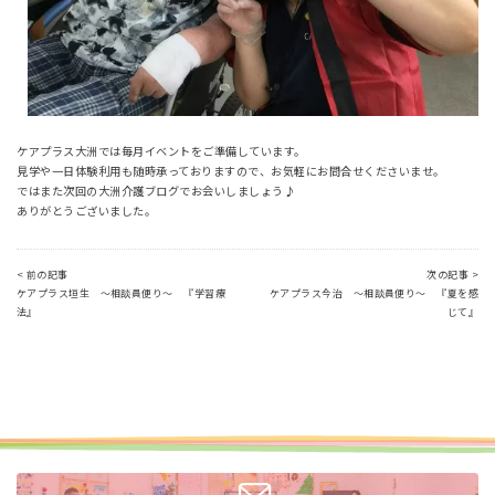
ケアプラス大洲では毎月イベントをご準備しています。
見学や一日体験利用も随時承っておりますので、お気軽にお問合せくださいませ。
ではまた次回の大洲介護ブログでお会いしましょう♪
ありがとうございました。
< 前の記事
次の記事 >
ケアプラス垣生 ～相談員便り～ 『学習療
ケアプラス今治 ～相談員便り～ 『夏を感
法』
じて』