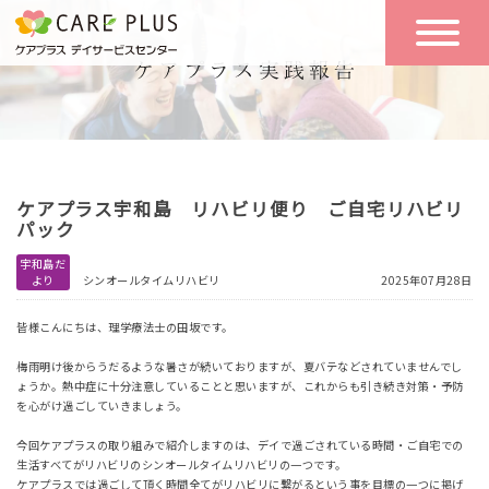
こんな方に
一日の流れ
おすすめ
施設のご案内
一日体験
ケアプラス宇和島 リハビリ便り ご自宅リハビリ
空き状況
パック
宇和島だ
より
シンオールタイムリハビリ
2025年07月28日
実践報告
NEWS
皆様こんにちは、理学療法士の田坂です。
梅雨明け後からうだるような暑さが続いておりますが、夏バテなどされていませんでし
リクルート
ょうか。熱中症に十分注意していることと思いますが、これからも引き続き対策・予防
を心がけ過ごしていきましょう。
今回ケアプラスの取り組みで紹介しますのは、デイで過ごされている時間・ご自宅での
お問い合わせ
生活すべてがリハビリのシンオールタイムリハビリの一つです。
体験希望
ケアプラスでは過ごして頂く時間全てがリハビリに繋がるという事を目標の一つに掲げ