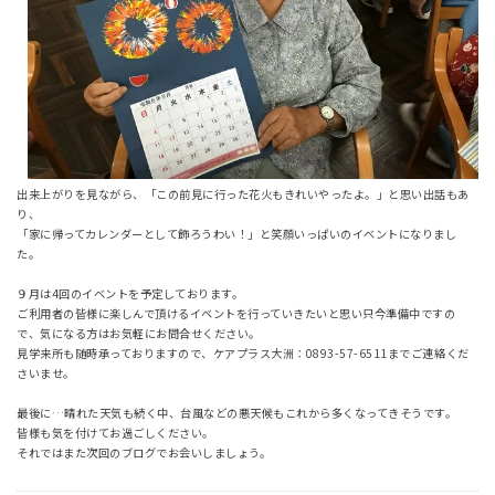
出来上がりを見ながら、「この前見に行った花火もきれいやったよ。」と思い出話もあ
り、
「家に帰ってカレンダーとして飾ろうわい！」と笑顔いっぱいのイベントになりまし
た。
９月は4回のイベントを予定しております。
ご利用者の皆様に楽しんで頂けるイベントを行っていきたいと思い只今準備中ですの
で、気になる方はお気軽にお問合せください。
見学来所も随時承っておりますので、ケアプラス大洲：0893-57-6511までご連絡くだ
さいませ。
最後に…晴れた天気も続く中、台風などの悪天候もこれから多くなってきそうです。
皆様も気を付けてお過ごしください。
それではまた次回のブログでお会いしましょう。