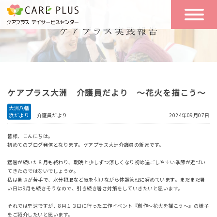
こんな方に
一日の流れ
おすすめ
施設のご案内
一日体験
ケアプラス大洲 介護員だより ～花火を描こう～
空き状況
大洲八幡
浜だより
介護員だより
2024年09月07日
実践報告
NEWS
皆様、こんにちは。
初めてのブログ発信となります。ケアプラス大洲介護員の新家です。
猛暑が続いた８月も終わり、朝晩と少しずつ涼しくなり初め過ごしやすい季節が近づい
リクルート
てきたのではないでしょうか。
私は暑さが苦手で、水分摂取など気を付けながら体調管理に努めています。まだまだ暑
い日は9月も続きそうなので、引き続き暑さ対策をしていきたいと思います。
お問い合わせ
それでは早速ですが、8月１３日に行った工作イベント『創作～花火を描こう～』の様子
体験希望
をご紹介したいと思います。