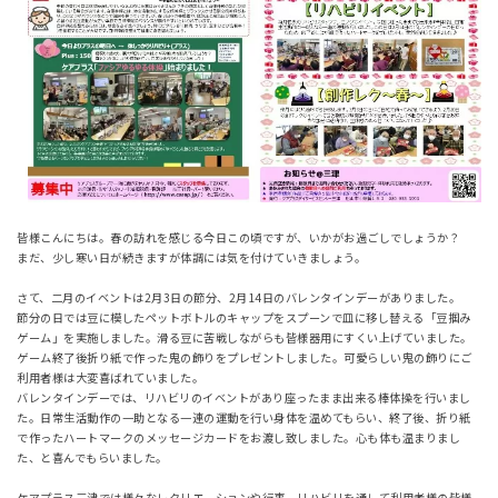
皆様こんにちは。春の訪れを感じる今日この頃ですが、いかがお過ごしでしょうか？
まだ、少し寒い日が続きますが体調には気を付けていきましょう。
さて、二月のイベントは2月3日の節分、2月14日のバレンタインデーがありました。
節分の日では豆に模したペットボトルのキャップをスプーンで皿に移し替える「豆掴み
ゲーム」を実施しました。滑る豆に苦戦しながらも皆様器用にすくい上げていました。
ゲーム終了後折り紙で作った鬼の飾りをプレゼントしました。可愛らしい鬼の飾りにご
利用者様は大変喜ばれていました。
バレンタインデーでは、リハビリのイベントがあり座ったまま出来る棒体操を行いまし
た。日常生活動作の一助となる一連の運動を行い身体を温めてもらい、終了後、折り紙
で作ったハートマークのメッセージカードをお渡し致しました。心も体も温まりまし
た、と喜んでもらいました。
ケアプラス三津では様々なレクリエーションや行事、リハビリを通して利用者様の皆様