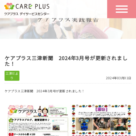
こんな方に
一日の流れ
おすすめ
施設のご案内
一日体験
ケアプラス三津新聞 2024年3月号が更新されまし
空き状況
た！
三津だよ
り
2024年03月01日
実践報告
NEWS
ケアプラス三津新聞 2024年3月号が更新されました！
リクルート
お問い合わせ
体験希望