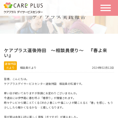
こんな方に
一日の流れ
おすすめ
施設のご案内
一日体験
ケアプラス道後持田 ～相談員便り～ 『春よ来
空き状況
い』
道後持田
だより
相談員だより
2024年02月12日
実践報告
NEWS
皆様、こんにちは。
ケアプラスデイサービスセンター道後持田 相談員の松浦です。
リクルート
寒い日が続いておりますが体調にお変わりございませんか。
今週末には伊予路に春を呼ぶ「椿祭り」が開催されます。
時々テレビから聞こえてくるCMの♪春こいや福こい♪が聞こえると「春」を感じ、もう
少ししたら暖かくなるかな…と嬉しくなります。
お問い合わせ
体験希望
我が家は去年11月に新しく家族（犬ですが）が増えました。