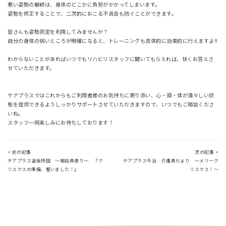
悪い姿勢の継続は、身体のどこかに負担がかかってしまいます。
姿勢を修正することで、二次的におこる不具合も防ぐことができます。
皆さんも姿勢測定を利用してみませんか？
自分の身体の弱いところが明確になると、トレーニングも具体的に効果的に行えますよ!!
わからないことがあればいつでもリハビリスタッフに聞いてもらえれば、快くお答えさ
せていただきます。
ケアプラスではこれからもご利用者様のお気持ちに寄り添い、心・頭・体が清々しい状
態を提供できるようしっかりサポートさせていただきますので、いつでもご相談くださ
いね。
スタッフ一同楽しみにお待ちしております！
< 前の記事
次の記事 >
ケアプラス道後持田 ～相談員便り～ 『ク
ケアプラス今治 介護員だより ～メリーク
リスマスの準備、整いました！』
リスマス！～