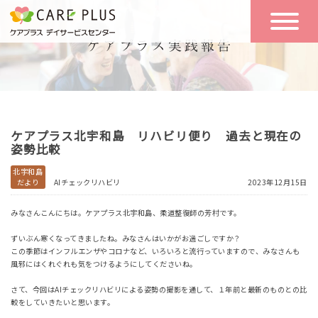
こんな方に
一日の流れ
おすすめ
施設のご案内
一日体験
ケアプラス北宇和島 リハビリ便り 過去と現在の
空き状況
姿勢比較
北宇和島
だより
AIチェックリハビリ
2023年12月15日
実践報告
NEWS
みなさんこんにちは。ケアプラス北宇和島、柔道整復師の芳村です。
ずいぶん寒くなってきましたね。みなさんはいかがお過ごしですか？
リクルート
この季節はインフルエンザやコロナなど、いろいろと流行っていますので、みなさんも
風邪にはくれぐれも気をつけるようにしてくださいね。
さて、今回はAIチェックリハビリによる姿勢の撮影を通して、１年前と最新のものとの比
お問い合わせ
較をしていきたいと思います。
体験希望