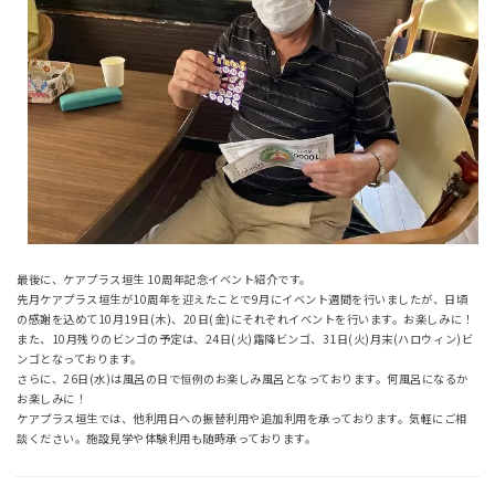
最後に、ケアプラス垣生 10周年記念イベント紹介です。
先月ケアプラス垣生が10周年を迎えたことで9月にイベント週間を行いましたが、日頃
の感謝を込めて10月19日(木)、20日(金)にそれぞれイベントを行います。お楽しみに！
また、10月残りのビンゴの予定は、24日(火)霜降ビンゴ、31日(火)月末(ハロウィン)ビ
ンゴとなっております。
さらに、26日(水)は風呂の日で恒例のお楽しみ風呂となっております。何風呂になるか
お楽しみに！
ケアプラス垣生では、他利用日への振替利用や追加利用を承っております。気軽にご相
談ください。施設見学や体験利用も随時承っております。