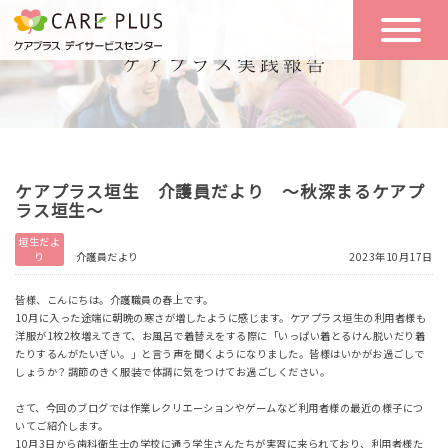
こんな方に
一日の流れ
おすすめ
施設のご案内
一日体験
ケアプラス垣生 介護員だより ～秋深まるケアプ
空き状況
ラス垣生～
垣生だよ
り
介護員だより
2023年10月17日
実践報告
NEWS
皆様、こんにちは。介護職員の春上です。
10月に入った途端に朝晩の寒さが増したように感じます。ケアプラス垣生の利用者様も
洋服が1枚2枚増えてきて、お風呂で着替えをする際に「いっぱい着とるけん脱いだり着
リクルート
たりするんがたいぎい。」と言う声を聞くようになりました。皆様はいかがお過ごしで
しょうか？調節のきく服装で体調に気をつけてお過ごしください。
さて、今回のブログでは作業レクリエーションやゲームなど利用者様の最近の様子につ
お問い合わせ
いてご紹介します。
体験希望
10月3日から歯科衛生士の学校に通う学生さんたちが実習に来られており、利用者様た