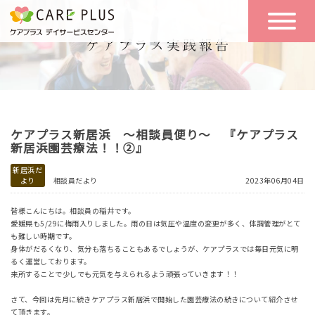
こんな方に
一日の流れ
おすすめ
施設のご案内
一日体験
ケアプラス新居浜 ～相談員便り～ 『ケアプラス
空き状況
新居浜園芸療法！！②』
新居浜だ
より
相談員だより
2023年06月04日
実践報告
NEWS
皆様こんにちは。相談員の稲井です。
愛媛県も5/29に梅雨入りしました。雨の日は気圧や温度の変更が多く、体調管理がとて
も難しい時期です。
リクルート
身体がだるくなり、気分も落ちることもあるでしょうが、ケアプラスでは毎日元気に明
るく運営しております。
来所することで少しでも元気を与えられるよう頑張っていきます！！
お問い合わせ
さて、今回は先月に続きケアプラス新居浜で開始した園芸療法の続きについて紹介させ
体験希望
て頂きます。