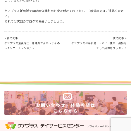
していきたいと思います。
ケアプラス新居浜では随時体験利用を受け付けております。ご希望の方はご連絡くださ
い。
それでは次回のブログでお会いしましょう。
< 前の記事
次の記事 >
ケアプラス道後持田 介護員だより～デイの
ケアプラス北宇和島 リハビリ便り 姿勢を
レクリエーション紹介～
正して身体もスッキリ！
プライバシーポリシー
運営会社