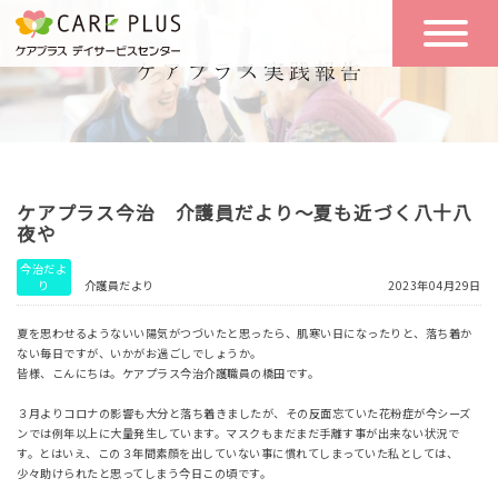
こんな方に
一日の流れ
おすすめ
施設のご案内
一日体験
ケアプラス今治 介護員だより～夏も近づく八十八
空き状況
夜や
今治だよ
り
介護員だより
2023年04月29日
実践報告
NEWS
夏を思わせるようないい陽気がつづいたと思ったら、肌寒い日になったりと、落ち着か
ない毎日ですが、いかがお過ごしでしょうか。
皆様、こんにちは。ケアプラス今治介護職員の橋田です。
リクルート
３月よりコロナの影響も大分と落ち着きましたが、その反面忘ていた花粉症が今シーズ
ンでは例年以上に大量発生しています。マスクもまだまだ手離す事が出来ない状況で
す。とはいえ、この３年間素顔を出していない事に慣れてしまっていた私としては、
お問い合わせ
少々助けられたと思ってしまう今日この頃です。
体験希望