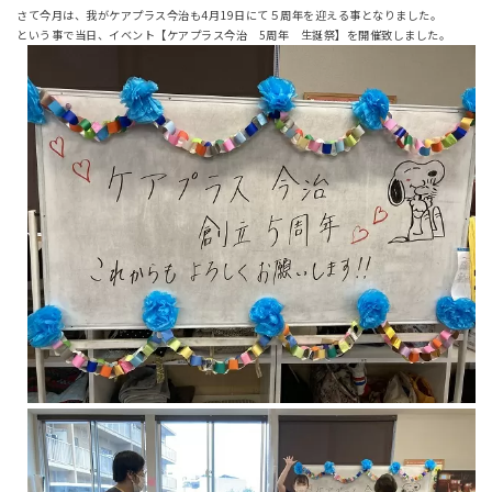
さて今月は、我がケアプラス今治も4月19日にて５周年を迎える事となりました。
という事で当日、イベント【ケアプラス今治 5周年 生誕祭】を開催致しました。