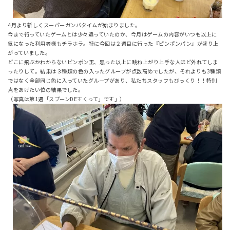
4月より新しくスーパーガンバタイムが始まりました。
今まで行っていたゲームとは少々違っていたのか、今月はゲームの内容がいつも以上に
気になった利用者様もチラホラ。特に今回は２週目に行った『ピンポンパン』が盛り上
がっていました。
どこに飛ぶかわからないピンポン玉、思った以上に跳ね上がり上手な人ほど外れてしま
ったりして。結果は３種類の色の入ったグループが点数高めでしたが、それよりも3種類
ではなく全部同じ色に入っていたグループがあり、私たちスタッフもびっくり！！特別
点をあげたい位の結果でした。
（写真は第1週「スプーンDEすくって」です」）