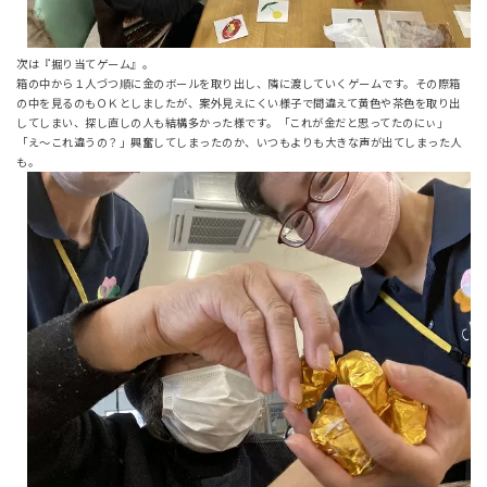
次は『掘り当てゲーム』。
箱の中から１人づつ順に金のボールを取り出し、隣に渡していくゲームです。その際箱
の中を見るのもＯＫとしましたが、案外見えにくい様子で間違えて黄色や茶色を取り出
してしまい、探し直しの人も結構多かった様です。「これが金だと思ってたのにぃ」
「え～これ違うの？」興奮してしまったのか、いつもよりも大きな声が出てしまった人
も。