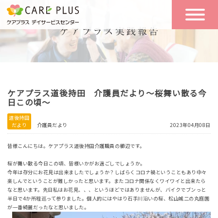
こんな方に
一日の流れ
おすすめ
施設のご案内
一日体験
ケアプラス道後持田 介護員だより～桜舞い散る今
空き状況
日この頃～
道後持田
だより
介護員だより
2023年04月08日
実践報告
NEWS
皆様こんにちは。ケアプラス道後持田介護職員の櫛辺です。
桜が舞い散る今日この頃、皆様いかがお過ごしでしょうか。
リクルート
今年は存分にお花見は出来ましたでしょうか？しばらくコロナ禍ということもあり中々
楽しんでということが難しかったと思います。またコロナ関係なくワイワイと出来たら
なと思います。先日私はお花見、、、というほどではありませんが、バイクでブンっと
半日で4か所程巡って参りました。個人的にはやはり石手川沿いの桜、松山城二の丸庭園
お問い合わせ
が一番綺麗だったなと思いました。
体験希望