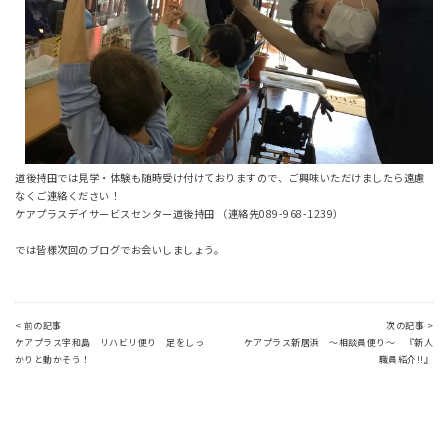
道後持田では見学・体験も随時受け付けておりますので、ご興味いただけましたら遠慮
なくご連絡ください！
ケアプラスデイサービスセンター道後持田 （連絡先089-968-1239）
では皆様次回のブログでお会いしましょう。
< 前の記事
次の記事 >
ケアプラス宇和島 リハビリ便り 足をしっ
ケアプラス新居浜 ～相談員便り～ 『新人
かりと動かそう！
職員紹介!!』