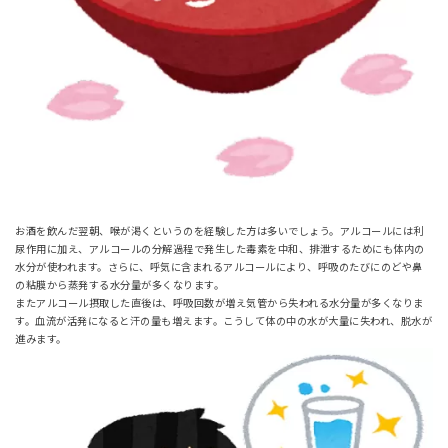
お酒を飲んだ翌朝、喉が渇くというのを経験した方は多いでしょう。アルコールには利
尿作用に加え、アルコールの分解過程で発生した毒素を中和、排泄するためにも体内の
水分が使われます。さらに、呼気に含まれるアルコールにより、呼吸のたびにのどや鼻
の粘膜から蒸発する水分量が多くなります。
またアルコール摂取した直後は、呼吸回数が増え気管から失われる水分量が多くなりま
す。血流が活発になると汗の量も増えます。こうして体の中の水が大量に失われ、脱水が
進みます。