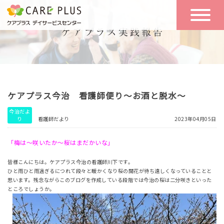
こんな方に
一日の流れ
おすすめ
施設のご案内
一日体験
ケアプラス今治 看護師便り～お酒と脱水～
空き状況
今治だよ
り
看護師だより
2023年04月05日
実践報告
NEWS
「梅は〜咲いたか〜桜はまだかいな」
皆様こんにちは。ケアプラス今治の看護師川下です。
ひと雨ひと雨過ぎるにつれて段々と暖かくなり桜の開花が待ち遠しくなっていることと
リクルート
思います。残念ながらこのブログを作成している段階では今治の桜は二分咲きといった
ところでしょうか。
お問い合わせ
体験希望