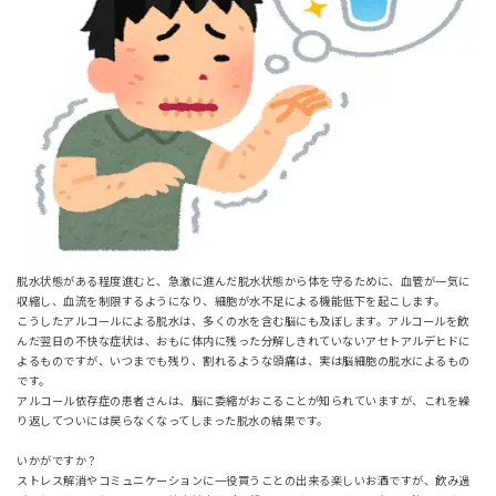
脱水状態がある程度進むと、急激に進んだ脱水状態から体を守るために、血管が一気に
収縮し、血流を制限するようになり、細胞が水不足による機能低下を起こします。
こうしたアルコールによる脱水は、多くの水を含む脳にも及ぼします。アルコールを飲
んだ翌日の不快な症状は、おもに体内に残った分解しきれていないアセトアルデヒドに
よるものですが、いつまでも残り、割れるような頭痛は、実は脳細胞の脱水によるもの
です。
アルコール依存症の患者さんは、脳に委縮がおこることが知られていますが、これを繰
り返してついには戻らなくなってしまった脱水の結果です。
いかがですか？
ストレス解消やコミュニケーションに一役買うことの出来る楽しいお酒ですが、飲み過