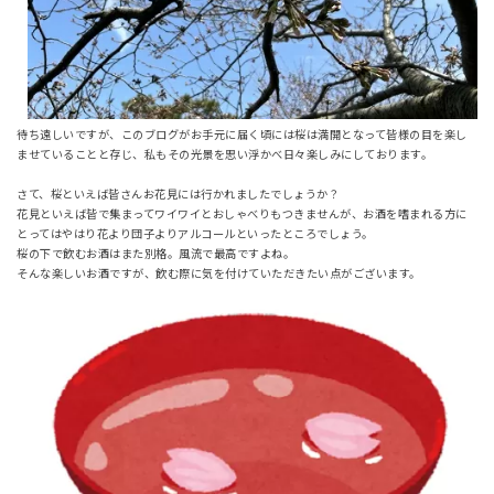
待ち遠しいですが、このブログがお手元に届く頃には桜は満開となって皆様の目を楽し
ませていることと存じ、私もその光景を思い浮かべ日々楽しみにしております。
さて、桜といえば皆さんお花見には行かれましたでしょうか？
花見といえば皆で集まってワイワイとおしゃべりもつきませんが、お酒を嗜まれる方に
とってはやはり花より団子よりアルコールといったところでしょう。
桜の下で飲むお酒はまた別格。風流で最高ですよね。
そんな楽しいお酒ですが、飲む際に気を付けていただきたい点がございます。