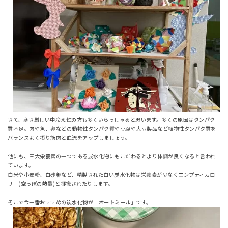
さて、寒さ厳しい中冷え性の方も多くいらっしゃると思います。多くの原因はタンパク
質不足。肉や魚、卵などの動物性タンパク質や豆腐や大豆製品など植物性タンパク質を
バランスよく摂り筋肉と血流をアップしましょう。
他にも、三大栄養素の一つである炭水化物にもこだわるとより体調が良くなると言われ
ています。
白米や小麦粉、白砂糖など、精製された白い炭水化物は栄養素が少なくエンプティカロ
リー(空っぽの熱量)と揶揄されたりします。
そこで今一番おすすめの炭水化物が「オートミール」です。