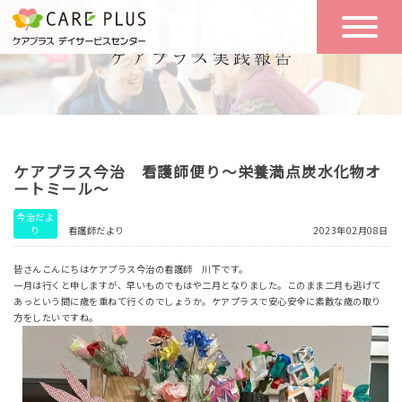
こんな方に
一日の流れ
おすすめ
施設のご案内
一日体験
ケアプラス今治 看護師便り～栄養満点炭水化物オ
空き状況
ートミール～
今治だよ
り
看護師だより
2023年02月08日
実践報告
NEWS
皆さんこんにちはケアプラス今治の看護師 川下です。
一月は行くと申しますが、早いものでもはや二月となりました。このまま二月も逃げて
あっという間に歳を重ねて行くのでしょうか。ケアプラスで安心安全に素敵な歳の取り
リクルート
方をしたいですね。
お問い合わせ
体験希望