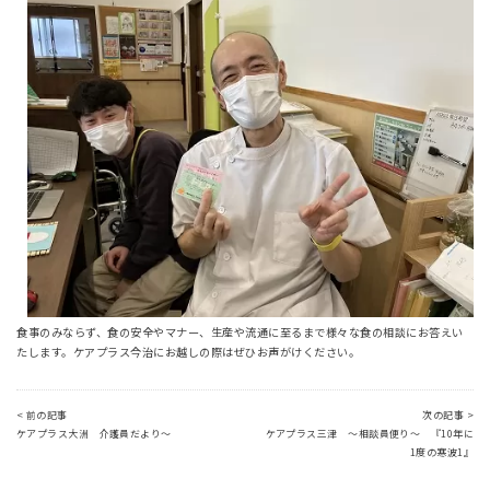
食事のみならず、食の安全やマナー、生産や流通に至るまで様々な食の相談にお答えい
たします。ケアプラス今治にお越しの際はぜひお声がけください。
< 前の記事
次の記事 >
ケアプラス大洲 介護員だより～
ケアプラス三津 ～相談員便り～ 『10年に
1度の寒波1』