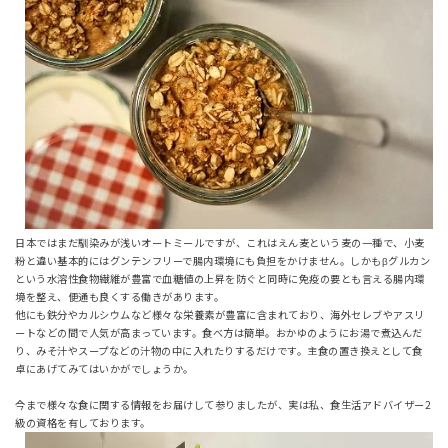
日本ではまだ馴染みが浅いオートミールですが、これはえん麦という麦の一種で、小麦
粉と違い基本的にはグンテンフリーで腸内環境にも負担をかけません。しかもβグルカン
という水溶性食物繊維が豊富で血糖値の上昇を防ぐと同時に免疫の要とも言える腸内環
境を整え、便通も良くする働きがあります。
他にも鉄分やカルシウムなど様々な栄養素が豊富に含まれており、海外セレブやアスリ
ートなどの間で人気が高まっています。食べ方は簡単。おかゆのようにお湯で煮込んだ
り、みそ汁やスープなどの汁物の中に入れたりするだけです。主食の置き換えとして食
卓にあげてみてはいかがでしょうか。
今まで様々な食に関する情報をお届けして参りましたが、実は私、食生活アドバイザー2
級の資格を有しております。