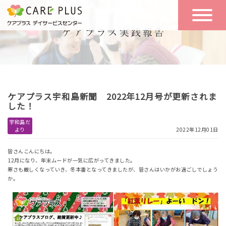
こんな方に
一日の流れ
おすすめ
施設のご案内
一日体験
ケアプラス宇和島新聞 2022年12月号が更新されま
空き状況
した！
宇和島だ
より
2022年12月01日
実践報告
NEWS
皆さんこんにちは。
12月になり、年末ムードが一気に広がってきました。
寒さも厳しくなっていき、冬本番となってきましたが、皆さんはいかがお過ごしでしょう
リクルート
か。
お問い合わせ
体験希望