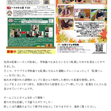
先月は紅葉シーズンが到来し、宇和島でもあちらこちらで紅葉した木々を見ることがで
きました。
そこで、ケアプラス宇和島でも紅葉にちなんだ運動レクレーションとして「紅葉リレ
ー」を行いました。
枯れ木が描かれた透明のコップと皆さんで制作した色付いた紅葉を使用します。
コップを１人1つずつ持ち、先頭の方から紅葉をコップへ移していき、紅葉をどんどん伝
染させていくゲームです。
チームごとにタイムを計って競争！
周りの方も応援して大盛り上がりでした！
詳しくは介護員だよりにて様子をお伝えしておりますので、是非ご覧ください。