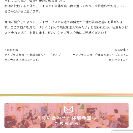
そしてこちらが、数か月後の比較写真です。
初回と比較すると体のアライメント全体が真っ直ぐ整っており、立位動作が安定してい
るのが分かると思います。
今回ご紹介したように、デイサービスと自宅での努力が生活の質の改善にも繋がりま
す。このブログを見て、「デイに行って現状を変えてみたい」と思われたら、私達セラピ
スト全力でサポート致します。ぜひ、ケアプラス今治にご連絡ください！！
< 前の記事
次の記事 >
ケアプラス大洲 ～相談員便り～ 『ケアプ
ケアプラス三津 介護員だより～プレミアム
ラス大洲塗り絵コンテスト』
ガンバタイム～