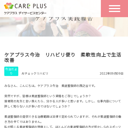
こんな方に
一日の流れ
おすすめ
施設のご案内
一日体験
ケアプラス今治 リハビリ便り 柔軟性向上で生活
空き状況
改善
今治だよ
り
AIチェックリハビリ
2022年09月09日
実践報告
NEWS
みなさん、こんにちは。ケアプラス今治 柔道整復師の西之谷です。
突然ですが、皆様は柔道整復師という資格をご存じでしょうか？
リクルート
接骨院の先生と言い換えたら、分かる人が多いと思います。しかし、仕事内容について
詳しく知らない人が多いのではないでしょうか？
柔道整復師の提供できる治療範囲は法律で定められていますが、それが柔道整復師の働
お問い合わせ
き方の全てではありません。
体験希望
私が感じる柔道整復師の特徴として、ほとんどの柔道整復師の方が何かしらのスポーツ