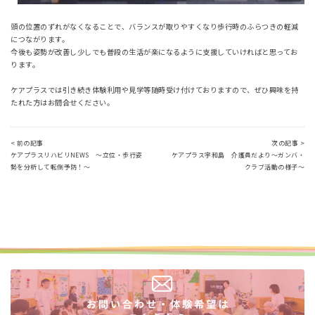
頭の位置のずれがなくなることで、バランスが取りやすくなり歩行時のふらつきの軽減
につながります。
今後も姿勢が改善し少しでも普段の生活が楽になるように支援していければと思ってお
ります。
ケアプラスでは引き続き体験利用や見学等随時受け付けておりますので、ぜひ興味を持
たれた方はお問合せください。
< 前の記事
次の記事 >
ケアプラスリハビリNEWS ～立位・歩行姿
ケアプラス宇和島 介護員だより～ガンバ・
勢を分析して転倒予防！～
クラブ活動の様子～