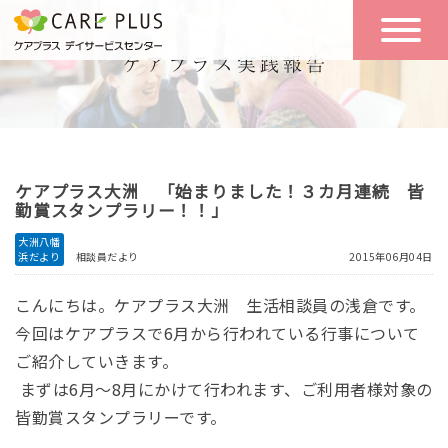
こんな方に
一日の流れ
おすすめ
施設のご案内
一日体験
ケアプラス大洲 「始まりました！３カ月連続 皆
空き状況
勤賞スタンプラリー！！」
大洲八幡
浜だより
相談員だより
2015年06月04日
実践報告
NEWS
こんにちは。ケアプラス大洲 生活相談員の浅倉です。
今回はケアプラスで6月から行われている行事について
リクルート
ご紹介していきます。
まずは6月～8月にかけて行われます、ご利用者様対象の
皆勤賞スタンプラリーです。
お問い合わせ
体験希望