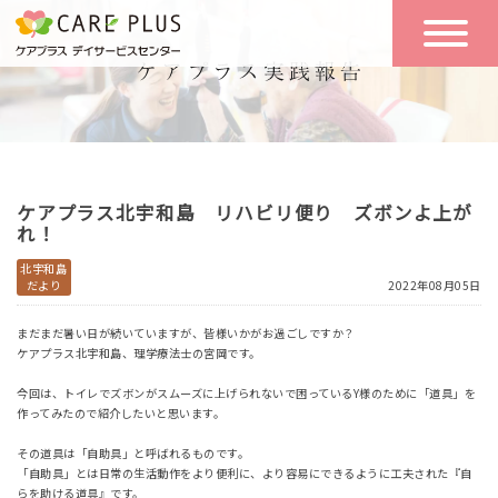
こんな方に
一日の流れ
おすすめ
施設のご案内
一日体験
ケアプラス北宇和島 リハビリ便り ズボンよ上が
空き状況
れ！
北宇和島
だより
2022年08月05日
実践報告
NEWS
まだまだ暑い日が続いていますが、皆様いかがお過ごしですか？
ケアプラス北宇和島、理学療法士の宮岡です。
リクルート
今回は、トイレでズボンがスムーズに上げられないで困っているY様のために「道具」を
作ってみたので紹介したいと思います。
その道具は「自助具」と呼ばれるものです。
お問い合わせ
「自助具」とは日常の生活動作をより便利に、より容易にできるように工夫された『自
体験希望
らを助ける道具』です。